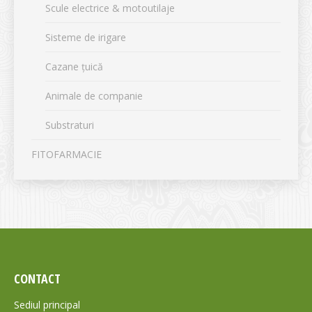
Scule electrice & motoutilaje
Sisteme de irigare
Cazane țuică
Animale de companie
Substraturi
FITOFARMACIE
CONTACT
Sediul principal