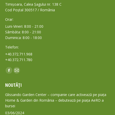
Timișoara, Calea Șagului nr. 138 C
Cod Poștal 300517 / România
Orar:
Luni-Vineri: 8:00 - 21:00
Sâmbăta: 8:00 - 21:00
Duminica: 8:00 - 18:00
Telefon:
+40.372.711.968
+40.372.711.780
Find us on:
Facebook
Mail
page
page
NOUTĂȚI
opens
opens
in
in
Glissando Garden Center – companie care activează pe piața
new
new
Home & Garden din România – debutează pe piața AeRO a
bursei
window
window
03/06/2024