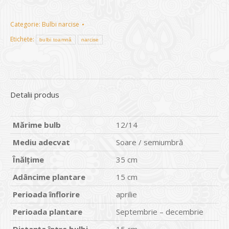
Categorie:
Bulbi narcise
Etichete:
bulbi toamnă
narcise
Detalii produs
M
ă
rime bulb
12/14
Mediu adecvat
Soare / semiumbră
Î
n
ă
l
ţ
ime
35 cm
Ad
â
ncime plantare
15 cm
Perioada
î
nflorire
aprilie
Perioada plantare
Septembrie – decembrie
Distan
ţ
a
î
ntre bulbi
15 cm