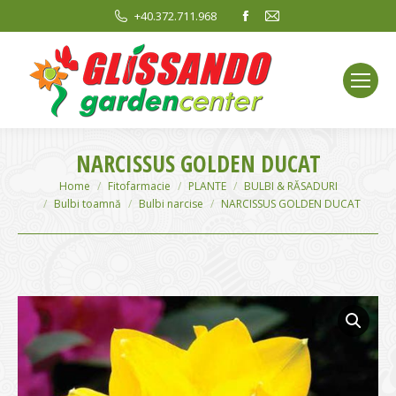
Facebook
Mail
+40.372.711.968
page
page
opens
opens
in
in
new
new
window
window
NARCISSUS GOLDEN DUCAT
You are here:
Home
Fitofarmacie
PLANTE
BULBI & RĂSADURI
Bulbi toamnă
Bulbi narcise
NARCISSUS GOLDEN DUCAT