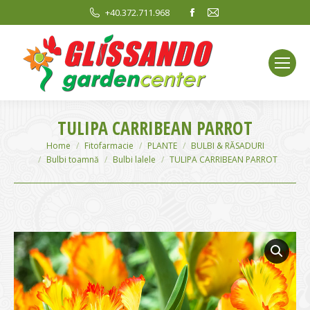
Facebook
Mail
+40.372.711.968
page
page
opens
opens
in
in
new
new
window
window
TULIPA CARRIBEAN PARROT
You are here:
Home
Fitofarmacie
PLANTE
BULBI & RĂSADURI
Bulbi toamnă
Bulbi lalele
TULIPA CARRIBEAN PARROT