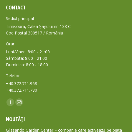
CONTACT
Sediul principal
Timișoara, Calea Șagului nr. 138 C
Cod Poștal 300517 / România
Orar:
Luni-Vineri: 8:00 - 21:00
Sâmbăta: 8:00 - 21:00
Duminica: 8:00 - 18:00
Telefon:
+40.372.711.968
+40.372.711.780
Find us on:
Facebook
Mail
page
page
NOUTĂȚI
opens
opens
in
in
Glissando Garden Center – companie care activează pe piața