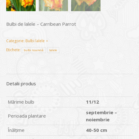
Bulbi de lalele – Carribean Parrot
Categorie:
Bulbi lalele
Etichete:
bulbi toamnă
lalele
Detalii produs
Mărime bulb
11/12
septembrie –
Perioada plantare
noiembrie
Înălțime
40-50 cm