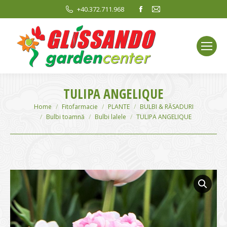
Facebook
Mail
+40.372.711.968
page
page
opens
opens
in
in
new
new
window
window
TULIPA ANGELIQUE
You are here:
Home
Fitofarmacie
PLANTE
BULBI & RĂSADURI
Bulbi toamnă
Bulbi lalele
TULIPA ANGELIQUE