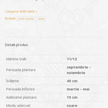
Categorie:
Bulbi lalele
Etichete:
bulbi toamnă
lalele
Detalii produs
Mărime bulb
11/12
septembrie –
Perioada plantare
noiembrie
Înălțime
45 cm
Perioada înflorire
martie – mai
Adâncime plantare
15 cm
Mediu adecvat
soare