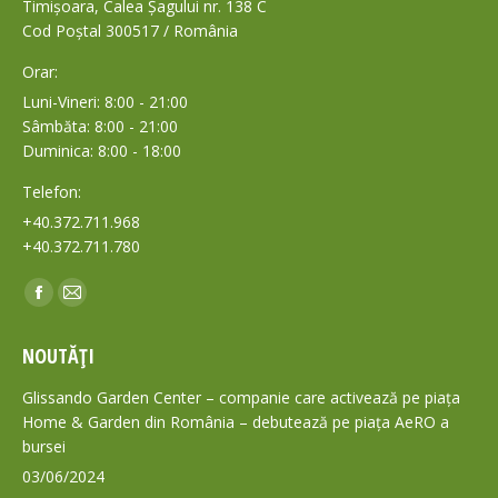
Timișoara, Calea Șagului nr. 138 C
Cod Poștal 300517 / România
Orar:
Luni-Vineri: 8:00 - 21:00
Sâmbăta: 8:00 - 21:00
Duminica: 8:00 - 18:00
Telefon:
+40.372.711.968
+40.372.711.780
Find us on:
Facebook
Mail
page
page
NOUTĂȚI
opens
opens
in
in
Glissando Garden Center – companie care activează pe piața
new
new
Home & Garden din România – debutează pe piața AeRO a
bursei
window
window
03/06/2024