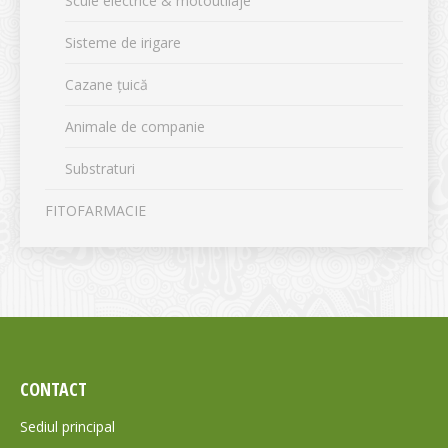
Scule electrice & motoutilaje
Sisteme de irigare
Cazane țuică
Animale de companie
Substraturi
FITOFARMACIE
CONTACT
Sediul principal