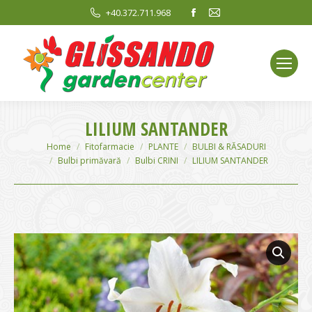
Facebook
Mail
+40.372.711.968
page
page
opens
opens
in
in
new
new
window
window
LILIUM SANTANDER
You are here:
Home
Fitofarmacie
PLANTE
BULBI & RĂSADURI
Bulbi primăvară
Bulbi CRINI
LILIUM SANTANDER