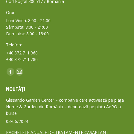
Cod Poștal 300517 / România
Orar:
Luni-Vineri: 8:00 - 21:00
Sâmbăta: 8:00 - 21:00
Duminica: 8:00 - 18:00
Telefon:
+40.372.711.968
+40.372.711.780
Find us on:
Facebook
Mail
page
page
NOUTĂȚI
opens
opens
in
in
Glissando Garden Center – companie care activează pe piața
new
new
Home & Garden din România – debutează pe piața AeRO a
bursei
window
window
03/06/2024
PACHETELE ANUALE DE TRATAMENTE CASAPLANT