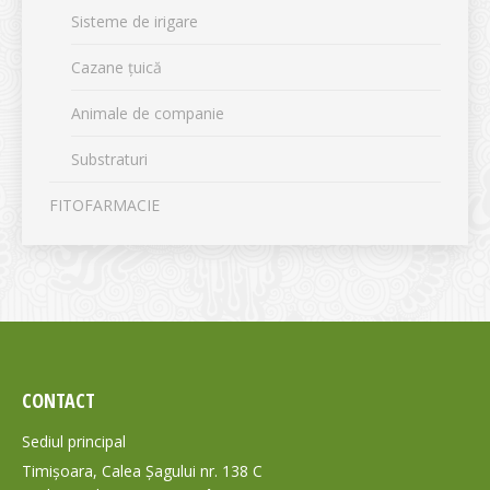
Sisteme de irigare
Cazane țuică
Animale de companie
Substraturi
FITOFARMACIE
CONTACT
Sediul principal
Timișoara, Calea Șagului nr. 138 C