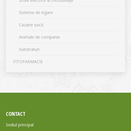
Scule electrice & motoutilaje
Sisteme de irigare
Cazane țuică
Animale de companie
Substraturi
FITOFARMACIE
CONTACT
Sediul principal