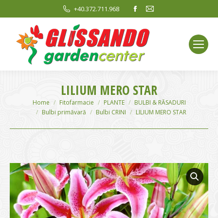
Facebook
Mail
+40.372.711.968
page
page
opens
opens
in
in
new
new
window
window
LILIUM MERO STAR
You are here:
Home
Fitofarmacie
PLANTE
BULBI & RĂSADURI
Bulbi primăvară
Bulbi CRINI
LILIUM MERO STAR