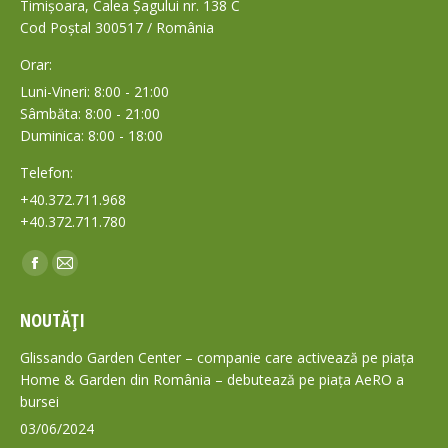
Timișoara, Calea Șagului nr. 138 C
Cod Poștal 300517 / România
Orar:
Luni-Vineri: 8:00 - 21:00
Sâmbăta: 8:00 - 21:00
Duminica: 8:00 - 18:00
Telefon:
+40.372.711.968
+40.372.711.780
Find us on:
Facebook
Mail
page
page
NOUTĂȚI
opens
opens
in
in
Glissando Garden Center – companie care activează pe piața
new
new
Home & Garden din România – debutează pe piața AeRO a
bursei
window
window
03/06/2024