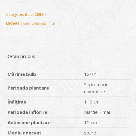
Categorie:
Bulbi CRINI
Etichete:
bulbi primăvară
crini
Detalii produs
Mărime bulb
12/14
Septembrie –
Perioada plantare
noiembrie
Înălțime
110 cm
Perioada înflorire
Martie – mai
Adâncime plantare
15 cm
Mediu adecvat
soare