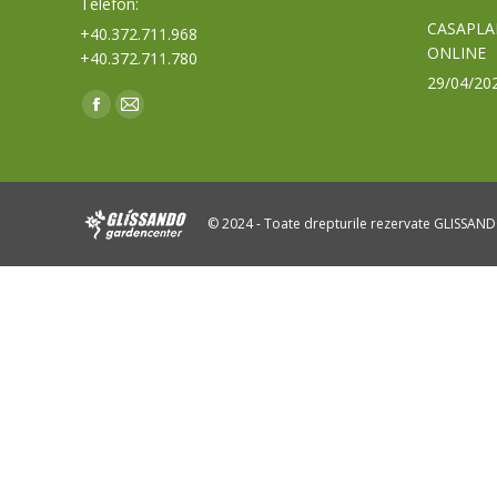
Telefon:
CASAPLA
+40.372.711.968
ONLINE
+40.372.711.780
29/04/20
Find us on:
Facebook
Mail
page
page
opens
opens
in
in
© 2024 - Toate drepturile rezervate GLISSAN
new
new
window
window