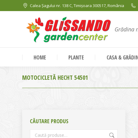
Calea Șagului nr. 138 C, Timișoara 300517, România
Grădina 
HOME
PLANTE
CASA & GRĂDI
MOTOCICLETĂ HECHT 54501
CĂUTARE PRODUS