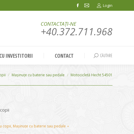
Login
Facebook
Mail
page
page
CONTACTAȚI-NE
opens
opens
+40.372.711.968
in
in
new
new
window
window
 CU INVESTITORII
CONTACT
CĂUTARE
Search:
opii
Mașinuțe cu baterie sau pedale
Motocicletă Hecht 54501
copii
u copii
,
Mașinuțe cu baterie sau pedale