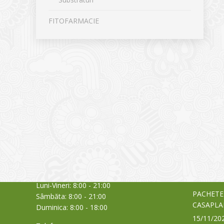
FITOFARMACIE
CONTACT
NOUTĂȚ
Sediul principal
Glissand
care acti
Timișoara, Calea Șagului nr. 138 C
din Româ
Cod Poștal 300517 / România
a bursei
Orar:
03/06/20
Luni-Vineri: 8:00 - 21:00
PACHETE
Sâmbăta: 8:00 - 21:00
CASAPLA
Duminica: 8:00 - 18:00
15/11/20