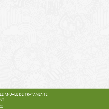
I
o Garden Center – companie
vează pe piața Home & Garden
nia – debutează pe piața AeRO
24
LE ANUALE DE TRATAMENTE
NT
22