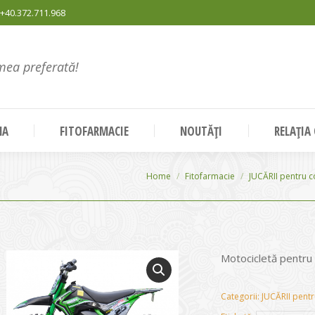
+40.372.711.968
mea preferată!
NA
FITOFARMACIE
NOUTĂȚI
RELAȚIA
You are here:
Home
Fitofarmacie
JUCĂRII pentru c
Motocicletă pentru 
Categorii:
JUCĂRII pentr