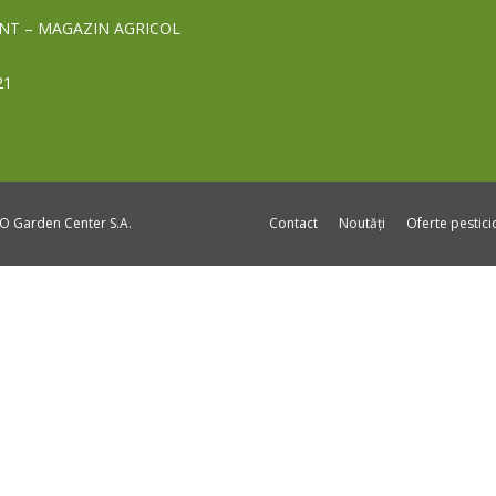
NT – MAGAZIN AGRICOL
21
DO Garden Center S.A.
Contact
Noutăți
Oferte pestic