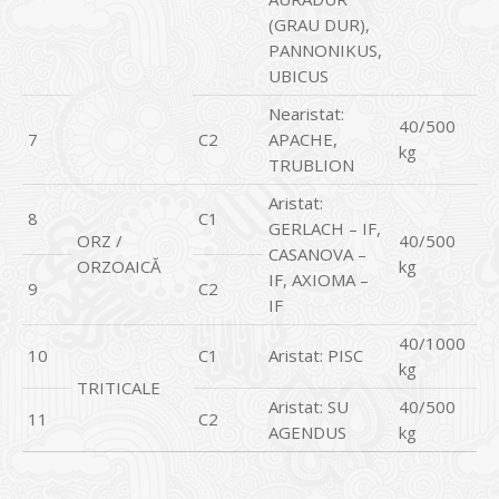
(GRAU DUR),
PANNONIKUS,
UBICUS
Nearistat:
40/500
7
C2
APACHE,
kg
TRUBLION
Aristat:
8
C1
GERLACH – IF,
ORZ /
40/500
CASANOVA –
ORZOAICĂ
kg
IF, AXIOMA –
9
C2
IF
40/1000
10
C1
Aristat: PISC
kg
TRITICALE
Aristat: SU
40/500
11
C2
AGENDUS
kg