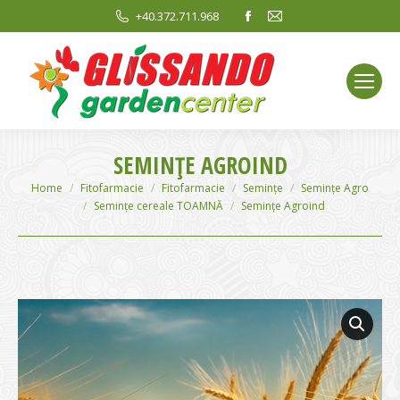
Facebook
Mail
+40.372.711.968
page
page
opens
opens
in
in
new
new
window
window
SEMINȚE AGROIND
You are here:
Home
Fitofarmacie
Fitofarmacie
Semințe
Semințe Agro
Semințe cereale TOAMNĂ
Semințe Agroind