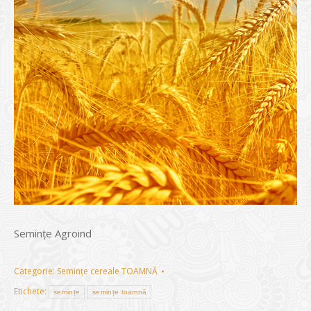
Semințe Agroind
Categorie:
Semințe cereale TOAMNĂ
Etichete:
semințe
semințe toamnă