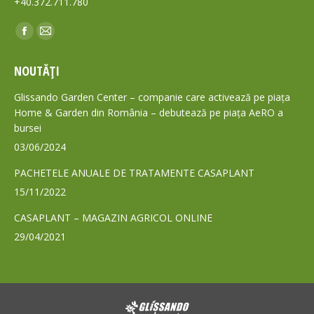
+40.372.711.780
Find us on:
Facebook
Mail
page
page
NOUTĂȚI
opens
opens
in
in
Glissando Garden Center – companie care activează pe piața
new
new
Home & Garden din România – debutează pe piața AeRO a
bursei
window
window
03/06/2024
PACHETELE ANUALE DE TRATAMENTE CASAPLANT
15/11/2022
CASAPLANT – MAGAZIN AGRICOL ONLINE
29/04/2021