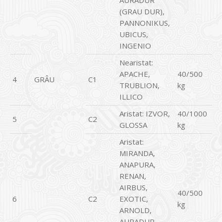
AURADUR
(GRAU DUR),
PANNONIKUS,
UBICUS,
INGENIO
Nearistat:
APACHE,
40/500
4
GRÂU
C1
TRUBLION,
kg
ILLICO
Aristat: IZVOR,
40/1000
5
C2
GLOSSA
kg
Aristat:
MIRANDA,
ANAPURA,
RENAN,
AIRBUS,
40/500
6
C2
EXOTIC,
kg
ARNOLD,
AURADUR