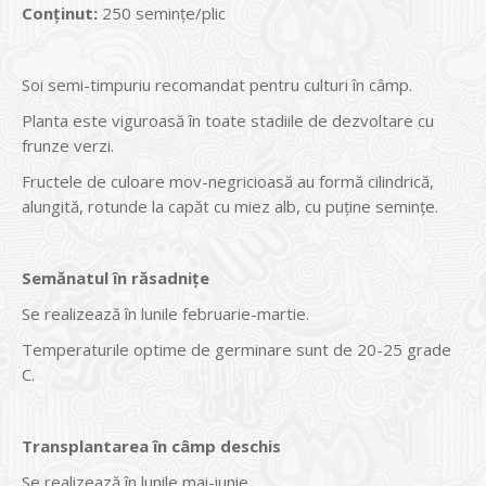
Conținut:
250 seminţe/plic
Soi semi-timpuriu recomandat pentru culturi în câmp.
Planta este viguroasă în toate stadiile de dezvoltare cu
frunze verzi.
Fructele de culoare mov-negricioasă au formă cilindrică,
alungită, rotunde la capăt cu miez alb, cu puţine seminţe.
Semănatul în răsadniţe
Se realizează în lunile februarie-martie.
Temperaturile optime de germinare sunt de 20-25 grade
C.
Transplantarea în câmp deschis
Se realizează în lunile mai-iunie.