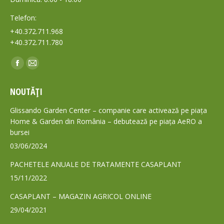
Telefon:
+40.372.711.968
+40.372.711.780
Find us on:
Facebook
Mail
page
page
NOUTĂȚI
opens
opens
in
in
Glissando Garden Center – companie care activează pe piața
new
new
Home & Garden din România – debutează pe piața AeRO a
bursei
window
window
03/06/2024
PACHETELE ANUALE DE TRATAMENTE CASAPLANT
15/11/2022
CASAPLANT – MAGAZIN AGRICOL ONLINE
29/04/2021