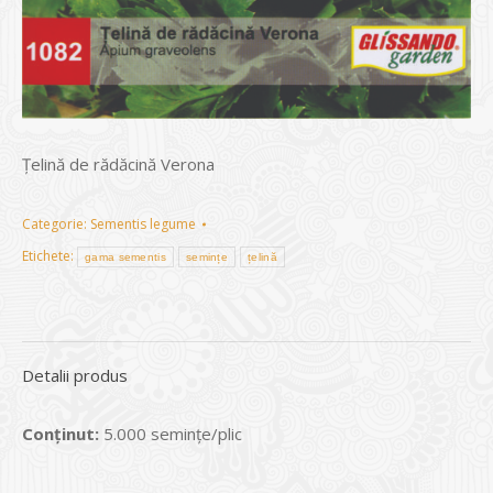
Ţelină de rădăcină Verona
Categorie:
Sementis legume
Etichete:
gama sementis
semințe
țelină
Detalii produs
Conținut:
5.000 seminţe/plic