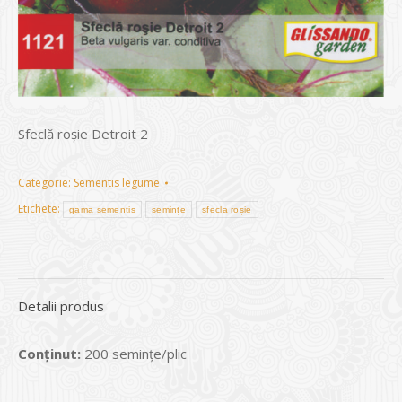
Sfeclă roşie Detroit 2
Categorie:
Sementis legume
Etichete:
gama sementis
semințe
sfecla roșie
Detalii produs
Conținut:
200 seminţe/plic