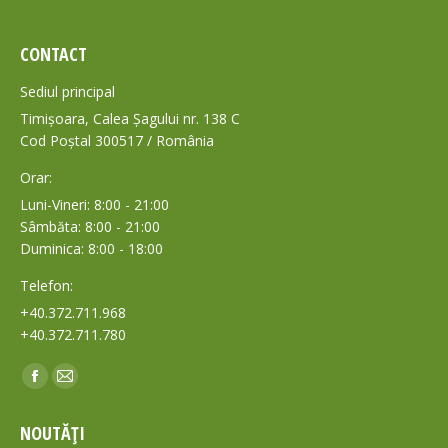
CONTACT
Sediul principal
Timișoara, Calea Șagului nr. 138 C
Cod Poștal 300517 / România
Orar:
Luni-Vineri: 8:00 - 21:00
Sâmbăta: 8:00 - 21:00
Duminica: 8:00 - 18:00
Telefon:
+40.372.711.968
+40.372.711.780
Find us on:
Facebook
Mail
page
page
NOUTĂȚI
opens
opens