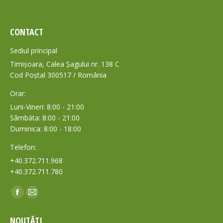
CONTACT
Sediul principal
Timișoara, Calea Șagului nr. 138 C
Cod Poștal 300517 / România
Orar:
Luni-Vineri: 8:00 - 21:00
Sâmbăta: 8:00 - 21:00
Duminica: 8:00 - 18:00
Telefon:
+40.372.711.968
+40.372.711.780
Find us on:
Facebook
Mail
page
page
NOUTĂȚI