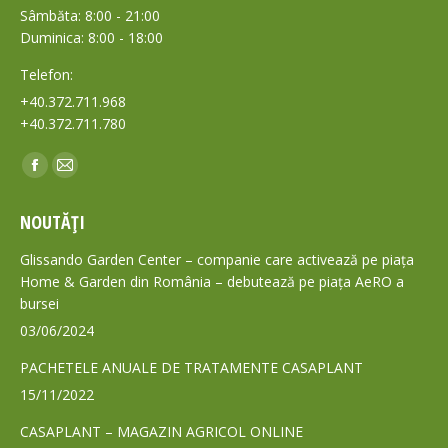
Sâmbăta: 8:00 - 21:00
Duminica: 8:00 - 18:00
Telefon:
+40.372.711.968
+40.372.711.780
Find us on:
Facebook
Mail
page
page
NOUTĂȚI
opens
opens
in
in
Glissando Garden Center – companie care activează pe piața
new
new
Home & Garden din România – debutează pe piața AeRO a
bursei
window
window
03/06/2024
PACHETELE ANUALE DE TRATAMENTE CASAPLANT
15/11/2022
CASAPLANT – MAGAZIN AGRICOL ONLINE