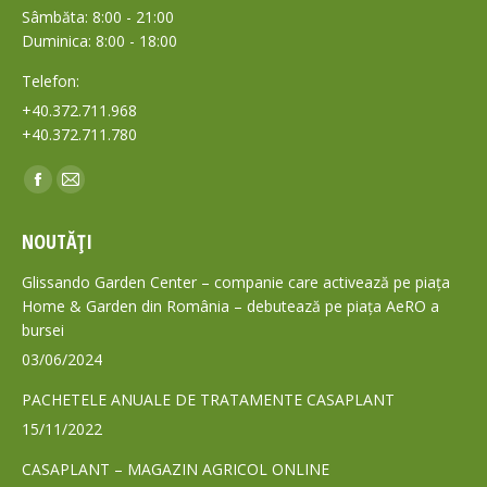
Sâmbăta: 8:00 - 21:00
Duminica: 8:00 - 18:00
Telefon:
+40.372.711.968
+40.372.711.780
Find us on:
Facebook
Mail
page
page
NOUTĂȚI
opens
opens
in
in
Glissando Garden Center – companie care activează pe piața
new
new
Home & Garden din România – debutează pe piața AeRO a
bursei
window
window
03/06/2024
PACHETELE ANUALE DE TRATAMENTE CASAPLANT
15/11/2022
CASAPLANT – MAGAZIN AGRICOL ONLINE