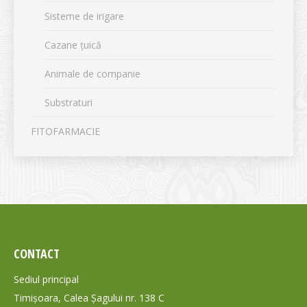
Sisteme de irigare
Cazane țuică
Animale de companie
Substraturi
FITOFARMACIE
CONTACT
Sediul principal
Timișoara, Calea Șagului nr. 138 C