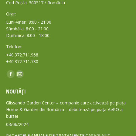
Cod Poștal 300517 / România
Orar:
Luni-Vineri: 8:00 - 21:00
Sâmbăta: 8:00 - 21:00
Duminica: 8:00 - 18:00
Telefon:
+40.372.711.968
+40.372.711.780
Find us on:
Facebook
Mail
page
page
NOUTĂȚI
opens
opens
in
in
Glissando Garden Center – companie care activează pe piața
new
new
Home & Garden din România – debutează pe piața AeRO a
bursei
window
window
03/06/2024
PACHETELE ANUALE DE TRATAMENTE CASAPLANT