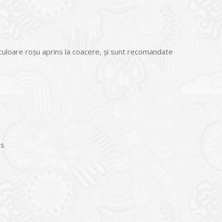
culoare roşu aprins la coacere, şi sunt recomandate
us