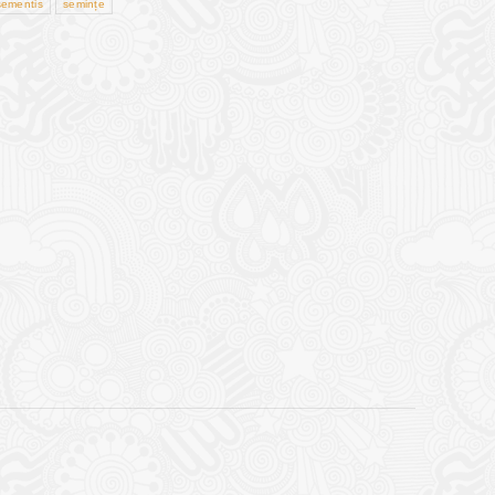
ementis
semințe