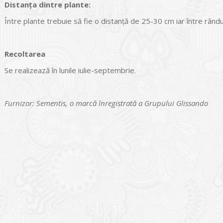
Distanţa dintre plante:
Între plante trebuie să fie o distanţă de 25-30 cm iar între rând
Recoltarea
Se realizează în lunile iulie-septembrie.
Furnizor: Sementis, o marcă înregistrată a Grupului Glissando
I
o Garden Center – companie
vează pe piața Home & Garden