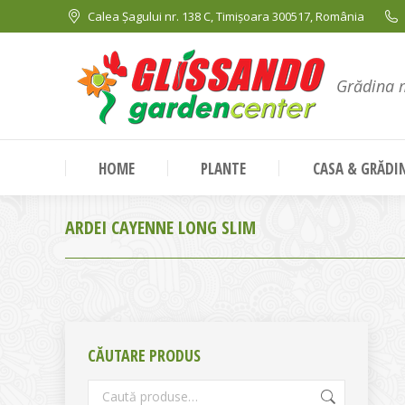
Calea Șagului nr. 138 C, Timișoara 300517, România
Grădina 
HOME
PLANTE
CASA & GRĂDI
ARDEI CAYENNE LONG SLIM
CĂUTARE PRODUS