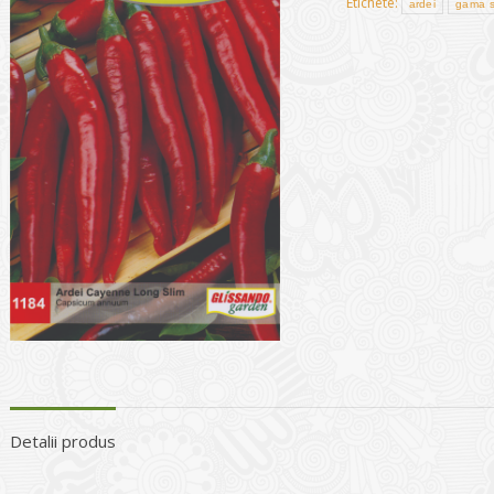
Etichete:
ardei
gama s
Detalii produs