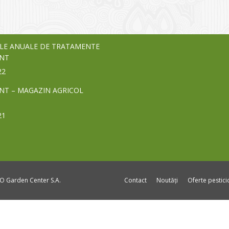
nia – debutează pe piața AeRO
24
LE ANUALE DE TRATAMENTE
NT
22
NT – MAGAZIN AGRICOL
21
DO Garden Center S.A.
Contact
Noutăți
Oferte pestic