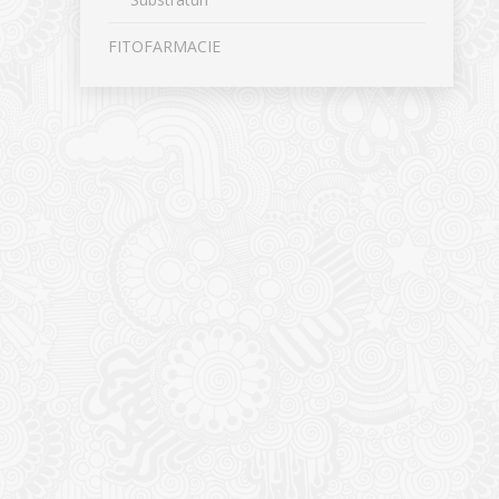
FITOFARMACIE
CONTACT
NOUTĂȚ
Sediul principal
Glissand
care acti
Timișoara, Calea Șagului nr. 138 C