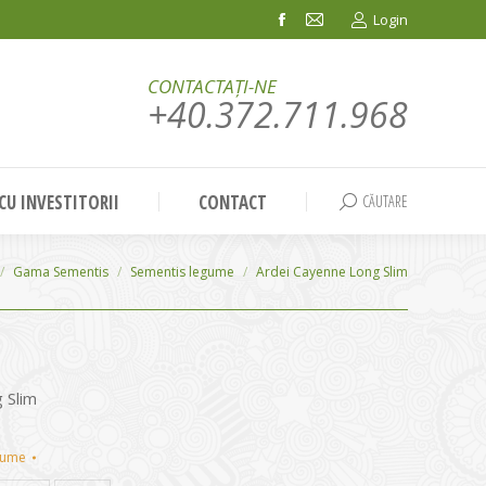
Login
Facebook
Mail
page
page
CONTACTAȚI-NE
opens
opens
+40.372.711.968
in
in
new
new
window
window
 CU INVESTITORII
CONTACT
CĂUTARE
Search:
Gama Sementis
Sementis legume
Ardei Cayenne Long Slim
 Slim
gume