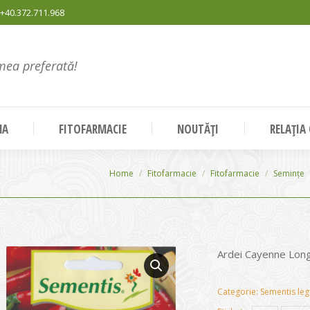
+40.372.711.968
mea preferată!
NA
FITOFARMACIE
NOUTĂȚI
RELAȚIA
You are here:
Home
Fitofarmacie
Fitofarmacie
Semințe
Ardei Cayenne Long
Categorie:
Sementis le