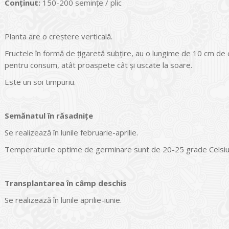
Conținut:
150-200 seminţe / plic
Planta are o creştere verticală.
Fructele în formă de ţigaretă subţire, au o lungime de 10 cm de 
pentru consum, atât proaspete cât şi uscate la soare.
Este un soi timpuriu.
Semănatul în răsadniţe
Se realizează în lunile februarie-aprilie.
Temperaturile optime de germinare sunt de 20-25 grade Celsi
Transplantarea în câmp deschis
Se realizează în lunile aprilie-iunie.