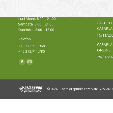
din Româ
Cod Poștal 300517 / România
a bursei
Orar:
03/06/20
Luni-Vineri: 8:00 - 21:00
PACHETE
Sâmbăta: 8:00 - 21:00
CASAPLA
Duminica: 8:00 - 18:00
15/11/20
Telefon:
CASAPLA
+40.372.711.968
ONLINE
+40.372.711.780
29/04/20
Find us on:
Facebook
Mail
page
page
opens
opens
in
in
© 2024 - Toate drepturile rezervate GLISSAN
new
new
window
window