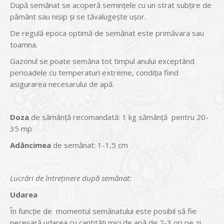
După semănat se acoperă seminţele cu un strat subţire de
pământ sau nisip şi se tăvalugeşte ușor.
De regulă epoca optimă de semănat este primăvara sau
toamna.
Gazonul se poate semăna tot timpul anului exceptând
perioadele cu temperaturi extreme, condiţia fiind
asigurarea necesarului de apă.
Doza
de sămânţă recomandată: 1 kg sămânţă pentru 20-
35 mp
Adâncimea
de semănat: 1-1,5 cm
Lucrări de întreţinere după semănat:
Udarea
În funcţie de momentul semănatului este posibil să fie
necesară udarea cu cantităţi mici de apă de 2-3 ori pe zi,