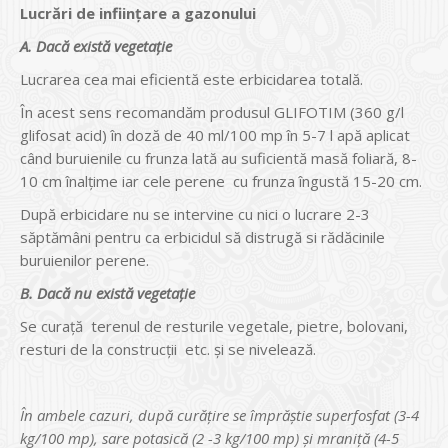
Lucrări de infiinţare a gazonului
A. Dacă există vegetaţie
Lucrarea cea mai eficientă este erbicidarea totală.
În acest sens recomandăm produsul GLIFOTIM (360 g/l
glifosat acid) în doză de 40 ml/100 mp în 5-7 l apă aplicat
când buruienile cu frunza lată au suficientă masă foliară, 8-
10 cm înalţime iar cele perene cu frunza îngustă 15-20 cm.
După erbicidare nu se intervine cu nici o lucrare 2-3
săptămâni pentru ca erbicidul să distrugă si rădăcinile
buruienilor perene.
B. Dacă nu există vegetaţie
Se curaţă terenul de resturile vegetale, pietre, bolovani,
resturi de la construcţii etc. şi se nivelează.
În ambele cazuri, după curăţire se împrăştie superfosfat (3-4
kg/100 mp), sare potasică (2 -3 kg/100 mp) şi mraniţă (4-5