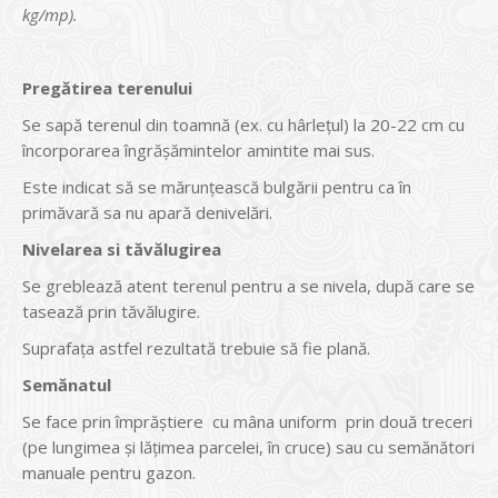
kg/mp).
Pregătirea terenului
Se sapă terenul din toamnă (ex. cu hârleţul) la 20-22 cm cu
încorporarea îngrăşămintelor amintite mai sus.
Este indicat să se mărunţească bulgării pentru ca în
primăvară sa nu apară denivelări.
Nivelarea si tăvălugirea
Se greblează atent terenul pentru a se nivela, după care se
tasează prin tăvălugire.
Suprafaţa astfel rezultată trebuie să fie plană.
Semănatul
Se face prin împrăştiere cu mâna uniform prin două treceri
(pe lungimea şi lăţimea parcelei, în cruce) sau cu semănători
manuale pentru gazon.