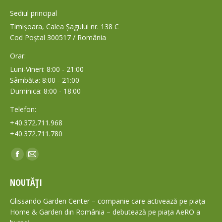
Sediul principal
Timișoara, Calea Șagului nr. 138 C
Cod Poștal 300517 / România
Orar:
Luni-Vineri: 8:00 - 21:00
Sâmbăta: 8:00 - 21:00
Duminica: 8:00 - 18:00
Telefon:
+40.372.711.968
+40.372.711.780
Find us on:
Facebook
Mail
page
page
NOUTĂȚI
opens
opens
in
in
Glissando Garden Center – companie care activează pe piața
new
new
Home & Garden din România – debutează pe piața AeRO a