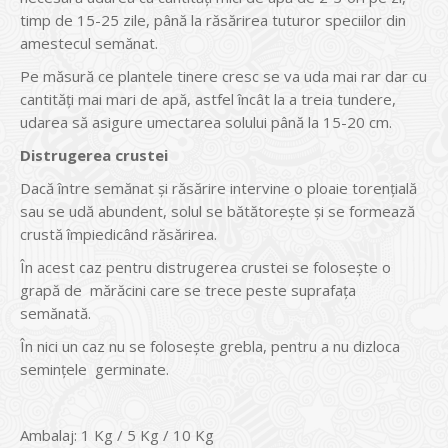
timp de 15-25 zile, până la răsărirea tuturor speciilor din
amestecul semănat.
Pe măsură ce plantele tinere cresc se va uda mai rar dar cu
cantităţi mai mari de apă, astfel încât la a treia tundere,
udarea să asigure umectarea solului până la 15-20 cm.
Distrugerea crustei
Dacă între semănat şi răsărire intervine o ploaie torenţială
sau se udă abundent, solul se bătătoreşte şi se formează
crustă împiedicând răsărirea.
În acest caz pentru distrugerea crustei se foloseşte o
grapă de mărăcini care se trece peste suprafaţa
semănată.
În nici un caz nu se foloseşte grebla, pentru a nu dizloca
seminţele germinate.
Ambalaj: 1 Kg / 5 Kg / 10 Kg