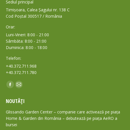
Sediul principal
Timișoara, Calea Șagului nr. 138 C
Cod Poștal 300517 / România
Orar:
Luni-Vineri: 8:00 - 21:00
Sâmbăta: 8:00 - 21:00
Duminica: 8:00 - 18:00
Telefon:
+40.372.711.968
+40.372.711.780
Find us on:
Facebook
Mail
page
page
NOUTĂȚI
opens
opens
in
in
Glissando Garden Center – companie care activează pe piața
new
new
Home & Garden din România – debutează pe piața AeRO a
bursei
window
window