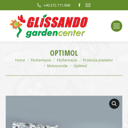
Facebook
Mail
+40.372.711.968
page
page
opens
opens
in
in
new
new
window
window
OPTIMOL
You are here:
Home
Fitofarmacie
Fitofarmacie
Protecția plantelor
Moluscocide
Optimol