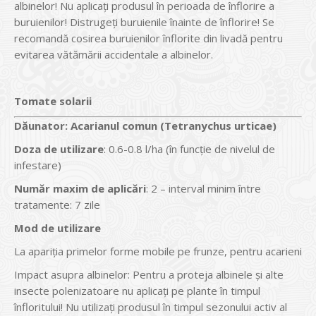
albinelor! Nu aplicaţi produsul în perioada de înflorire a
buruienilor! Distrugeţi buruienile înainte de înflorire! Se
recomandă cosirea buruienilor înflorite din livadă pentru
evitarea vătămării accidentale a albinelor.
Tomate solarii
Dăunator
:
Acarianul comun (Tetranychus urticae)
Doza de utilizare
: 0.6-0.8 l/ha (în funcţie de nivelul de
infestare)
Num
ăr maxim de aplicări
: 2 – interval minim între
tratamente: 7 zile
Mod de utilizare
La apariţia primelor forme mobile pe frunze, pentru acarieni
Impact asupra albinelor: Pentru a proteja albinele şi alte
insecte polenizatoare nu aplicaţi pe plante în timpul
înfloritului! Nu utilizaţi produsul în timpul sezonului activ al