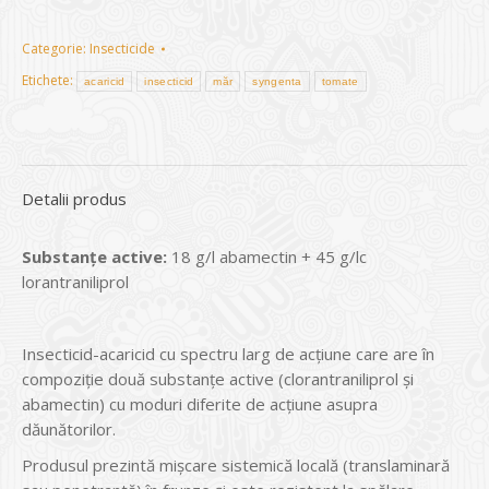
Categorie:
Insecticide
Etichete:
acaricid
insecticid
măr
syngenta
tomate
Detalii produs
Substanțe active:
18 g/l abamectin + 45 g/lc
lorantraniliprol
Insecticid-acaricid cu spectru larg de acţiune care are în
compoziţie două substanţe active (clorantraniliprol şi
abamectin) cu moduri diferite de acţiune asupra
dăunătorilor.
Produsul prezintă mişcare sistemică locală (translaminară