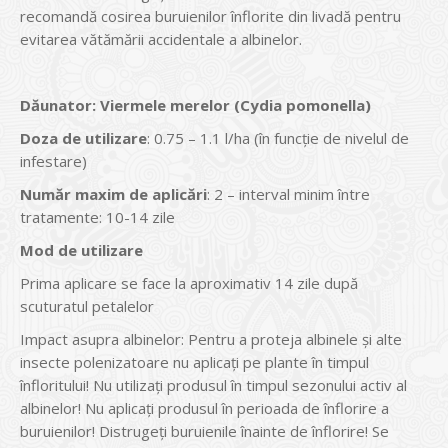
recomandă cosirea buruienilor înflorite din livadă pentru
evitarea vătămării accidentale a albinelor.
Dăunator
:
Viermele merelor (Cydia pomonella)
Doza de utilizare
: 0.75 – 1.1 l/ha (în funcţie de nivelul de
infestare)
Num
ăr maxim de aplicări
: 2 – interval minim între
tratamente: 10-14 zile
Mod de utilizare
Prima aplicare se face la aproximativ 14 zile după
scuturatul petalelor
Impact asupra albinelor: Pentru a proteja albinele şi alte
insecte polenizatoare nu aplicaţi pe plante în timpul
înfloritului! Nu utilizaţi produsul în timpul sezonului activ al
albinelor! Nu aplicaţi produsul în perioada de înflorire a
buruienilor! Distrugeţi buruienile înainte de înflorire! Se