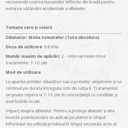
recomandă cosirea buruienilor înflorite din livadă pentru
evitarea vătămării accidentale a albinelor.
Tomate sere și solarii
Dăunator
:
Molia tomatelor (Tuta absoluta)
Doza de utilizare
: 0.8 l/ha
Num
ăr maxim de aplicări
: 2 – interval minim între
tratamente: 7-10 zile
Mod de utilizare
La apariţia primilor dăunători sau a primelor simptome şi se
continuă pe durata întregului ciclu de cultură. Tratamentul
se poate repeta la 7-10 zile în concordanță cu condițiile și
avertizările locale.
Impact asupra albinelor: Pentru a proteja albinele şi alte
insecte polenizatoare nu aplicaţi pe plante în timpul
înfloritului! Nu utilizaţi produsul în timpul sezonului activ al