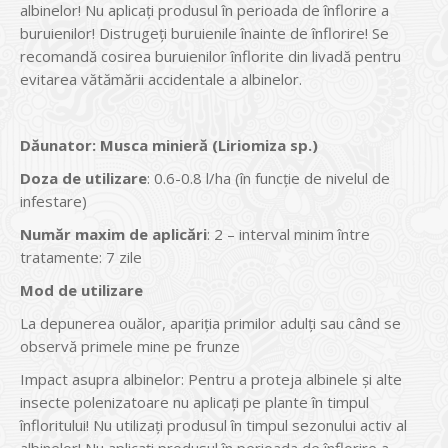
albinelor! Nu aplicaţi produsul în perioada de înflorire a
buruienilor! Distrugeţi buruienile înainte de înflorire! Se
recomandă cosirea buruienilor înflorite din livadă pentru
evitarea vătămării accidentale a albinelor.
Dăunator
:
Musca minieră (Liriomiza sp.)
Doza de utilizare
: 0.6-0.8 l/ha (în funcţie de nivelul de
infestare)
Num
ăr maxim de aplicări
: 2 – interval minim între
tratamente: 7 zile
Mod de utilizare
La depunerea ouălor, apariţia primilor adulţi sau când se
observă primele mine pe frunze
Impact asupra albinelor: Pentru a proteja albinele şi alte
insecte polenizatoare nu aplicaţi pe plante în timpul
înfloritului! Nu utilizaţi produsul în timpul sezonului activ al