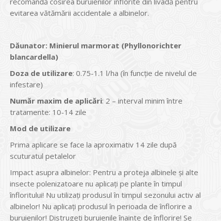
recomandă cosirea buruienilor înflorite din livadă pentru
evitarea vătămării accidentale a albinelor.
Dăunator
:
Minierul marmorat (Phyllonorichter
blancardella)
Doza de utilizare
: 0.75-1.1 l/ha (în funcţie de nivelul de
infestare)
Num
ăr maxim de aplicări
: 2 – interval minim între
tratamente: 10-14 zile
Mod de utilizare
Prima aplicare se face la aproximativ 14 zile după
scuturatul petalelor
Impact asupra albinelor: Pentru a proteja albinele şi alte
insecte polenizatoare nu aplicaţi pe plante în timpul
înfloritului! Nu utilizaţi produsul în timpul sezonului activ al
albinelor! Nu aplicaţi produsul în perioada de înflorire a
buruienilor! Distrugeţi buruienile înainte de înflorire! Se