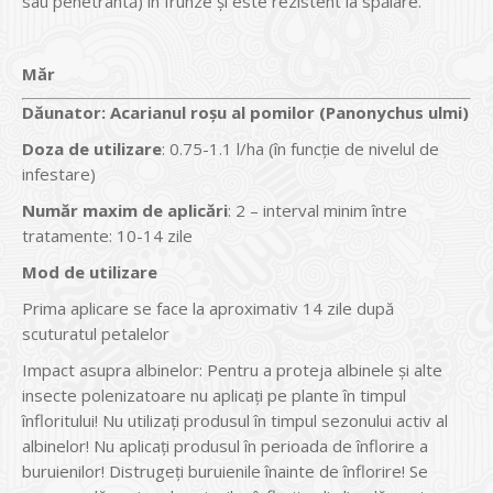
sau penetrantă) în frunze și este rezistent la spălare.
Măr
Dăunator
:
Acarianul roșu al pomilor (Panonychus ulmi)
Doza de utilizare
: 0.75-1.1 l/ha (în funcţie de nivelul de
infestare)
Num
ăr maxim de aplicări
: 2 – interval minim între
tratamente: 10-14 zile
Mod de utilizare
Prima aplicare se face la aproximativ 14 zile după
scuturatul petalelor
Impact asupra albinelor: Pentru a proteja albinele şi alte
insecte polenizatoare nu aplicaţi pe plante în timpul
înfloritului! Nu utilizaţi produsul în timpul sezonului activ al
albinelor! Nu aplicaţi produsul în perioada de înflorire a
buruienilor! Distrugeţi buruienile înainte de înflorire! Se