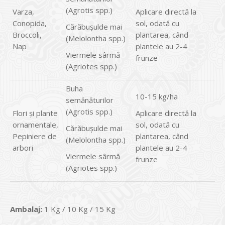
(Agrotis spp.)
Varza,
Aplicare directă la
Conopida,
sol, odată cu
Cărăbuşulde mai
Broccoli,
plantarea, când
(Melolontha spp.)
Nap
plantele au 2-4
Viermele sârmă
frunze
(Agriotes spp.)
Buha
10-15 kg/ha
semănăturilor
(Agrotis spp.)
Flori şi plante
Aplicare directă la
ornamentale,
sol, odată cu
Cărăbuşulde mai
Pepiniere de
plantarea, când
(Melolontha spp.)
arbori
plantele au 2-4
Viermele sârmă
frunze
(Agriotes spp.)
Ambalaj:
1 Kg / 10 Kg / 15 Kg