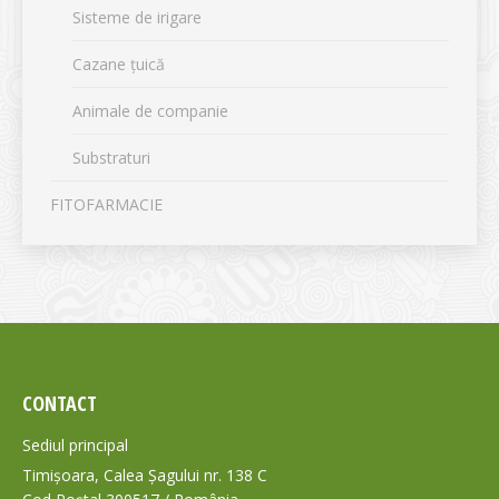
Sisteme de irigare
Cazane țuică
Animale de companie
Substraturi
FITOFARMACIE
CONTACT
Sediul principal
Timișoara, Calea Șagului nr. 138 C