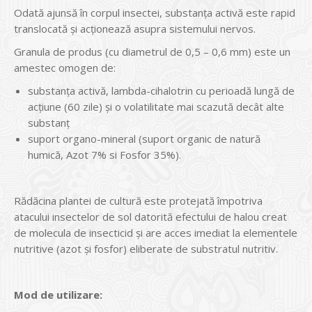
Odată ajunsă în corpul insectei, substanţa activă este rapid
translocată şi acţionează asupra sistemului nervos.
Granula de produs (cu diametrul de 0,5 – 0,6 mm) este un
amestec omogen de:
substanţa activă, lambda-cihalotrin cu perioadă lungă de
acţiune (60 zile) şi o volatilitate mai scazută decât alte
substanţ
suport organo-mineral (suport organic de natură
humică, Azot 7% si Fosfor 35%).
Rădăcina plantei de cultură este protejată împotriva
atacului insectelor de sol datorită efectului de halou creat
de molecula de insecticid şi are acces imediat la elementele
nutritive (azot şi fosfor) eliberate de substratul nutritiv.
Mod de utilizare: