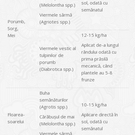
sol, odată cu
(Melolontha spp.)
semănatul
Viermele sârmă
Porumb,
(Agriotes spp.)
Sorg,
12-15 kg/ha
Mei
Aplicat de-a lungul
Viermele vestic al
rândului odată cu
tulpinilor de
prima prăsilă
porumb
mecanică, când
(Diabrotica spp.)
plantele au 5-8
frunze
Buha
semănăturilor
10-15 kg/ha
(Agrotis spp.)
Floarea-
Aplicare directă în
Cărăbuşul de mai
soarelui
sol, odată cu
(Melolontha spp.)
semănatul
Viermele sârmă