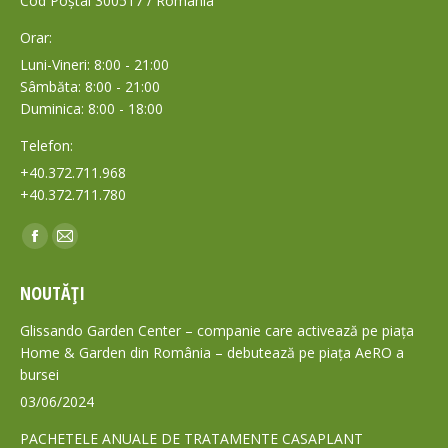
Cod Poștal 300517 / România
Orar:
Luni-Vineri: 8:00 - 21:00
Sâmbăta: 8:00 - 21:00
Duminica: 8:00 - 18:00
Telefon:
+40.372.711.968
+40.372.711.780
Find us on:
Facebook
Mail
page
page
NOUTĂȚI
opens
opens
in
in
Glissando Garden Center – companie care activează pe piața
new
new
Home & Garden din România – debutează pe piața AeRO a
bursei
window
window
03/06/2024
PACHETELE ANUALE DE TRATAMENTE CASAPLANT