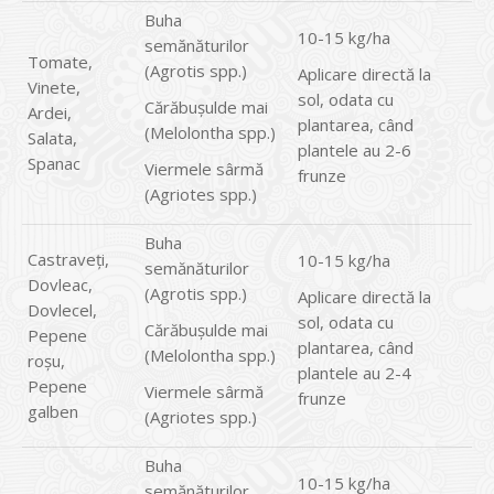
Buha
10-15 kg/ha
semănăturilor
Tomate,
(Agrotis spp.)
Aplicare directă la
Vinete,
sol, odata cu
Cărăbuşulde mai
Ardei,
plantarea, când
(Melolontha spp.)
Salata,
plantele au 2-6
Spanac
Viermele sârmă
frunze
(Agriotes spp.)
Buha
Castraveţi,
10-15 kg/ha
semănăturilor
Dovleac,
(Agrotis spp.)
Aplicare directă la
Dovlecel,
sol, odata cu
Cărăbuşulde mai
Pepene
plantarea, când
(Melolontha spp.)
roşu,
plantele au 2-4
Pepene
Viermele sârmă
frunze
galben
(Agriotes spp.)
Buha
10-15 kg/ha
semănăturilor