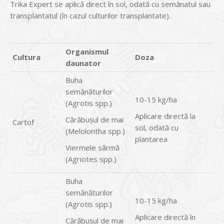
Trika Expert se aplică direct în sol, odată cu semănatul sau
transplantatul (în cazul culturilor transplantate).
Organismul
Cultura
Doza
daunator
Buha
semănăturilor
10-15 kg/ha
(Agrotis spp.)
Aplicare directă la
Cărăbuşul de mai
Cartof
sol, odată cu
(Melolontha spp.)
plantarea
Viermele sârmă
(Agriotes spp.)
Buha
semănăturilor
10-15 kg/ha
(Agrotis spp.)
Aplicare directă în
Cărăbuşul de mai