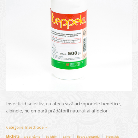
Insecticid selectiv, nu afectează artropodele benefice,
albinele, nu omoară prădătorii naturali ai afidelor
Categorie:
Insecticide
Etichete:
ardei câmp
belchim
cartof
floarea soarelui
insecticid