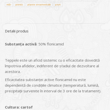
măr
piersic
plante ornamentale
prun
Detalii produs
Substan
ţa
activ
ă
: 50% flonicamid
Teppeki este un aficid sistemic cu o eficacitate dovedită
împotriva afidelor, indiferent de stadiul de dezvoltare al
acestora.
Eficacitatea substanței active flonicamid nu este
dependentă de condițiile climatice (temperatură, lumină,
precipitații survenite în interval de 3 ore de la tratament).
Cultura:
cartof