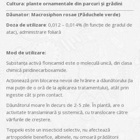
Cultura:
plante ornamentale din parcuri și grădini
Dăunator
:
Macrosiphon rosae (Păduchele verde)
Doza de utilizare
: 0,012 – 0,014% (în funcție de gradul de
atac), administrare foliară
Mod de utilizare:
Substanța activă flonicamid este o moleculă unică, din clasa
chimică piridinecarboxamide.
Acționează prin blocarea nevoii de hrănire a dăunătorului (la
mai puțin de o oră de la aplicarea tratamentului), atât prin
ingestie cât și prin contact.
Dăunătorul moare în decurs de 2-5 zile. În plantă, are o
activitate translaminară și sistemică, cu translocare către
vârfurile de creștere.
Teppeki este un insecticid selectiv, nu afectează
artropodele benefice, albinele, nu omoară prădătorii