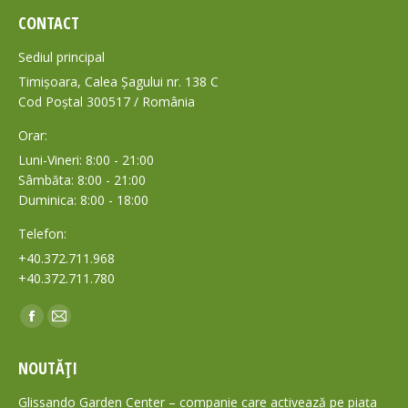
CONTACT
Sediul principal
Timișoara, Calea Șagului nr. 138 C
Cod Poștal 300517 / România
Orar:
Luni-Vineri: 8:00 - 21:00
Sâmbăta: 8:00 - 21:00
Duminica: 8:00 - 18:00
Telefon:
+40.372.711.968
+40.372.711.780
Find us on:
Facebook
Mail
page
page
NOUTĂȚI
opens
opens
in
in
Glissando Garden Center – companie care activează pe piața