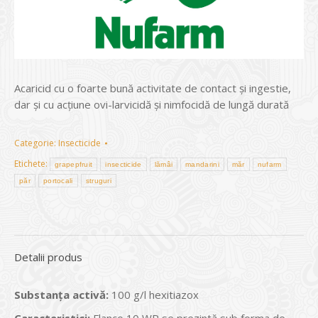
Acaricid cu o foarte bună activitate de contact și ingestie,
dar și cu acțiune ovi-larvicidă și nimfocidă de lungă durată
Categorie:
Insecticide
Etichete:
grapepfruit
insecticide
lămâi
mandarini
măr
nufarm
păr
portocali
struguri
Detalii produs
Substanţa activă
:
100 g/l hexitiazox