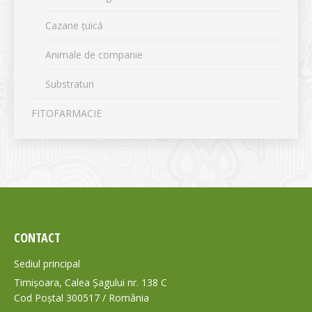
Cazane țuică
Animale de companie
Substraturi
FITOFARMACIE
CONTACT
Sediul principal
Timișoara, Calea Șagului nr. 138 C
Cod Poștal 300517 / România