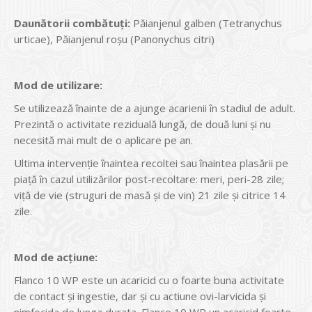
Daunătorii combătuţi:
Păianjenul galben (Tetranychus
urticae), Păianjenul roșu (Panonychus citri)
Mod de utilizare:
Se utilizează înainte de a ajunge acarienii în stadiul de adult.
Prezintă o activitate reziduală lungă, de două luni și nu
necesită mai mult de o aplicare pe an.
Ultima intervenție înaintea recoltei sau înaintea plasării pe
piață în cazul utilizărilor post-recoltare: meri, peri-28 zile;
viță de vie (struguri de masă și de vin) 21 zile și citrice 14
zile.
Mod de acţiune:
Flanco 10 WP este un acaricid cu o foarte buna activitate
de contact și ingestie, dar și cu actiune ovi-larvicida și