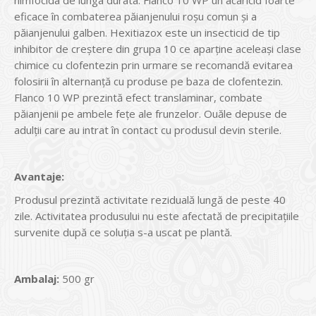
nimfocida de lunga durata. Flanco 10 WP un acaricid foarte
eficace în combaterea păianjenului roșu comun și a
păianjenului galben. Hexitiazox este un insecticid de tip
inhibitor de creștere din grupa 10 ce aparține aceleași clase
chimice cu clofentezin prin urmare se recomandă evitarea
folosirii în alternanță cu produse pe baza de clofentezin.
Flanco 10 WP prezintă efect translaminar, combate
păianjenii pe ambele fețe ale frunzelor. Ouăle depuse de
adulții care au intrat în contact cu produsul devin sterile.
Avantaje:
Produsul prezintă activitate reziduală lungă de peste 40
zile. Activitatea produsului nu este afectată de precipitațiile
survenite după ce soluția s-a uscat pe plantă.
Ambalaj:
500 gr