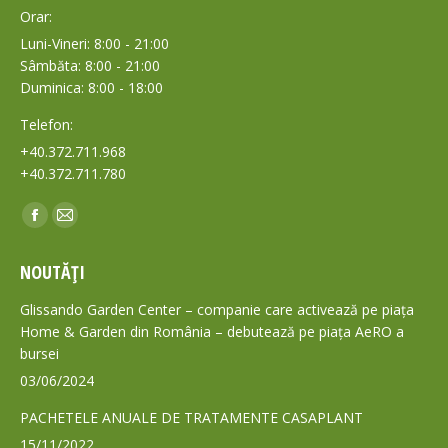
Orar:
Luni-Vineri: 8:00 - 21:00
Sâmbăta: 8:00 - 21:00
Duminica: 8:00 - 18:00
Telefon:
+40.372.711.968
+40.372.711.780
Find us on:
Facebook
Mail
page
page
NOUTĂȚI
opens
opens
in
in
Glissando Garden Center – companie care activează pe piața
new
new
Home & Garden din România – debutează pe piața AeRO a
bursei
window
window
03/06/2024
PACHETELE ANUALE DE TRATAMENTE CASAPLANT
15/11/2022