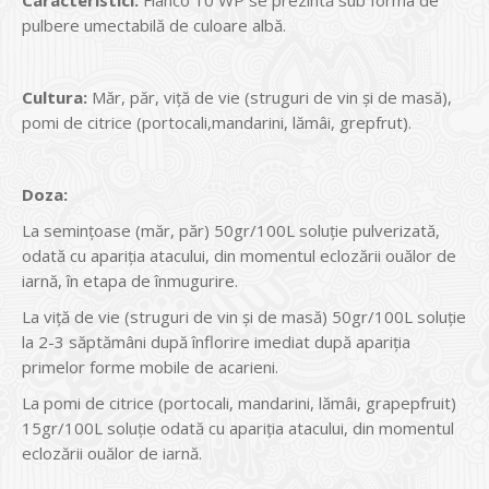
Caracteristici:
Flanco 10 WP se prezintă sub forma de
pulbere umectabilă de culoare albă.
Cultura
:
Măr, păr, viță de vie (struguri de vin și de masă),
pomi de citrice (portocali,mandarini, lămâi, grepfrut).
Doza:
La semințoase (măr, păr) 50gr/100L soluţie pulverizată,
odată cu apariția atacului, din momentul eclozării ouălor de
iarnă, în etapa de înmugurire.
La viță de vie (struguri de vin și de masă) 50gr/100L soluţie
la 2-3 săptămâni după înflorire imediat după apariția
primelor forme mobile de acarieni.
La pomi de citrice (portocali, mandarini, lămâi, grapepfruit)
15gr/100L soluţie odată cu apariția atacului, din momentul
eclozării ouălor de iarnă.