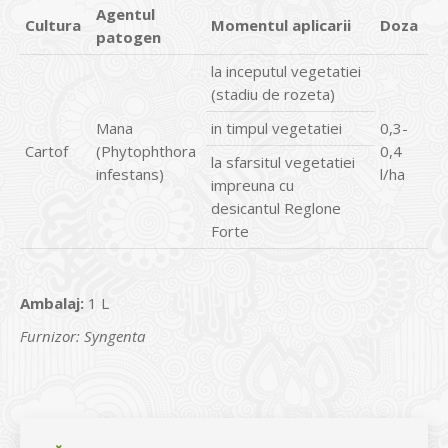
Agentul
Cultura
Momentul aplicarii
Doza
patogen
la inceputul vegetatiei
(stadiu de rozeta)
Mana
in timpul vegetatiei
0,3-
Cartof
(Phytophthora
0,4
la sfarsitul vegetatiei
infestans)
l/ha
impreuna cu
desicantul Reglone
Forte
Ambalaj:
1 L
Furnizor: Syngenta