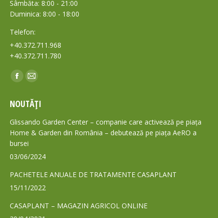
Sâmbăta: 8:00 - 21:00
Duminica: 8:00 - 18:00
Telefon:
+40.372.711.968
+40.372.711.780
Find us on:
Facebook
Mail
page
page
NOUTĂȚI
opens
opens
in
in
Glissando Garden Center – companie care activează pe piața
new
new
Home & Garden din România – debutează pe piața AeRO a
bursei
window
window
03/06/2024
PACHETELE ANUALE DE TRATAMENTE CASAPLANT
15/11/2022
CASAPLANT – MAGAZIN AGRICOL ONLINE