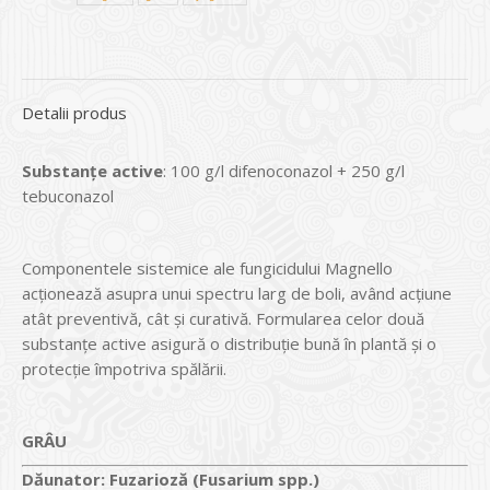
Detalii produs
Substanțe active
: 100 g/l difenoconazol + 250 g/l
tebuconazol
Componentele sistemice ale fungicidului Magnello
acţionează asupra unui spectru larg de boli, având acţiune
atât preventivă, cât şi curativă. Formularea celor două
substanţe active asigură o distribuţie bună în plantă şi o
protecţie împotriva spălării.
GRÂU
Dăunator
:
Fuzarioză (Fusarium spp.)