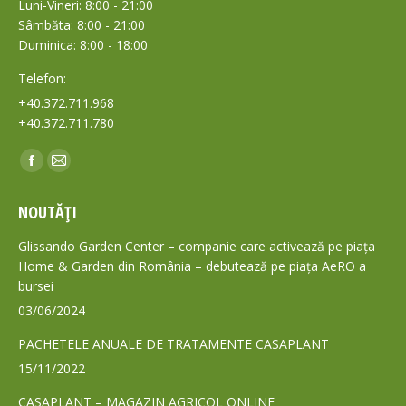
Luni-Vineri: 8:00 - 21:00
Sâmbăta: 8:00 - 21:00
Duminica: 8:00 - 18:00
Telefon:
+40.372.711.968
+40.372.711.780
Find us on:
Facebook
Mail
page
page
NOUTĂȚI
opens
opens
in
in
Glissando Garden Center – companie care activează pe piața
new
new
Home & Garden din România – debutează pe piața AeRO a
bursei
window
window
03/06/2024
PACHETELE ANUALE DE TRATAMENTE CASAPLANT
15/11/2022
CASAPLANT – MAGAZIN AGRICOL ONLINE