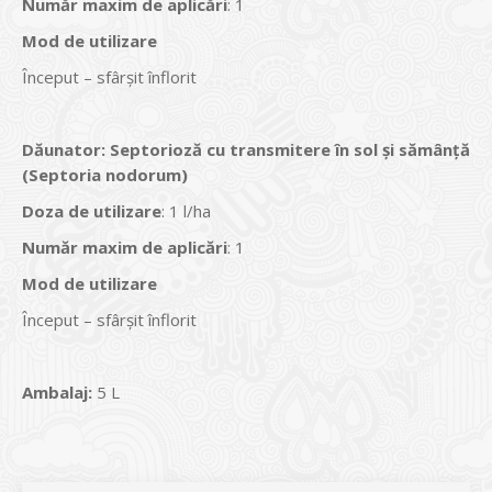
Num
ăr maxim de aplicări
: 1
Mod de utilizare
Început – sfârșit înflorit
Dăunator
:
Septorioză cu transmitere în sol şi sămânţă
(Septoria nodorum
)
Doza de utilizare
: 1 l/ha
Num
ăr maxim de aplicări
: 1
Mod de utilizare
Început – sfârșit înflorit
Ambalaj:
5 L