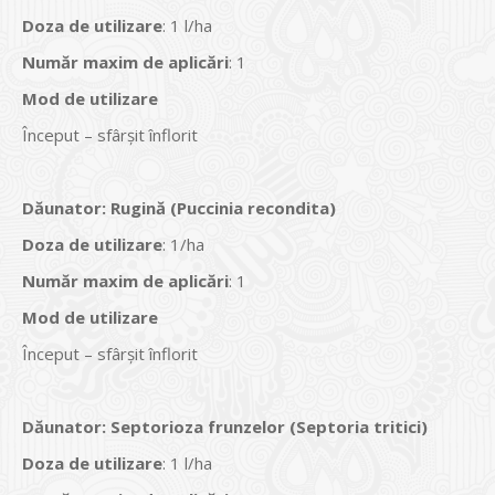
Doza de utilizare
: 1 l/ha
Num
ăr maxim de aplicări
: 1
Mod de utilizare
Început – sfârșit înflorit
Dăunator
:
Rugină (Puccinia recondita)
Doza de utilizare
: 1/ha
Num
ăr maxim de aplicări
: 1
Mod de utilizare
Început – sfârșit înflorit
Dăunator
:
Septorioza frunzelor (Septoria tritici)
Doza de utilizare
: 1 l/ha