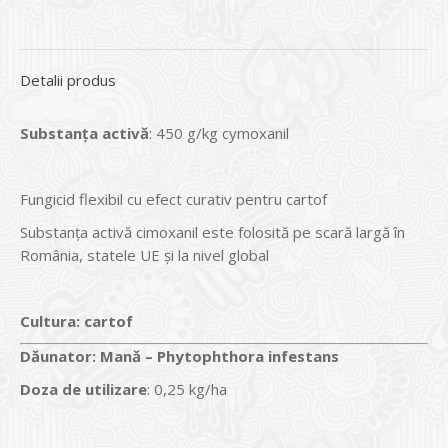
Detalii produs
Substan
ţa
activ
ă
: 450 g/kg cymoxanil
Fungicid flexibil cu efect curativ pentru cartof
Substanța activă cimoxanil este folosită pe scară largă în
România, statele UE și la nivel global
Cultura:
cartof
Dăunator
:
Mană –
Phytophthora infestans
Doza de utilizare
: 0,25 kg/ha