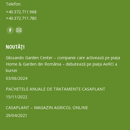
Telefon:
+40.372.711.968
+40.372.711.780
Find us on:
Facebook
Mail
page
page
NOUTĂȚI
opens
opens
in
in
Glissando Garden Center – companie care activează pe piața
new
new
Home & Garden din România – debutează pe piața AeRO a
bursei
window
window
03/06/2024
PACHETELE ANUALE DE TRATAMENTE CASAPLANT
15/11/2022
CASAPLANT – MAGAZIN AGRICOL ONLINE
29/04/2021