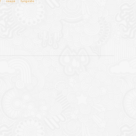
f
ceapă
fungicide