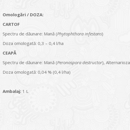
Omologări / DOZA:
CARTOF
Spectru de dăunare: Mană (
Phytophthora infestans
)
Doza omologată: 0,3 – 0,4 l/ha
CEAPĂ
Spectru de dăunare: Mană (
Peronospora destructor
), Alternarioza
Doza omologată: 0,04 % (0,4 l/ha)
Ambalaj:
1 L