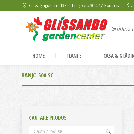
Calea Șagului nr. 138 C, Timișoara 300517, România
Grădina 
HOME
PLANTE
CASA & GRĂDI
BANJO 500 SC
CĂUTARE PRODUS