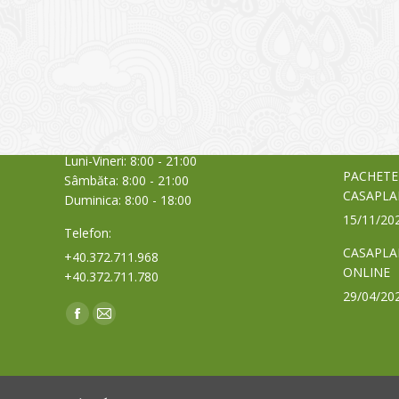
CONTACT
NOUTĂȚ
Sediul principal
Glissand
care acti
Timișoara, Calea Șagului nr. 138 C
din Româ
Cod Poștal 300517 / România
a bursei
Orar:
03/06/20
Luni-Vineri: 8:00 - 21:00
PACHETE
Sâmbăta: 8:00 - 21:00
CASAPLA
Duminica: 8:00 - 18:00
15/11/20
Telefon:
CASAPLA
+40.372.711.968
ONLINE
+40.372.711.780
29/04/20
Find us on:
Facebook
Mail
page
page
opens
opens
in
in