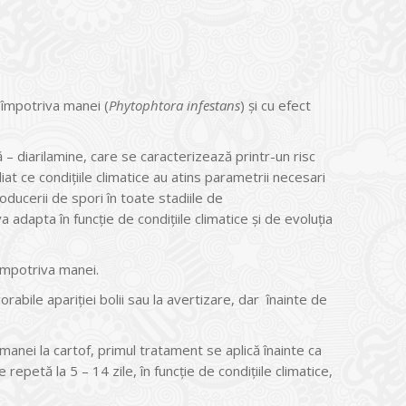
 împotriva manei (
Phytophtora infestans
) şi cu efect
 – diarilamine, care se caracterizează printr-un risc
at ce condiţiile climatice au atins parametrii necesari
producerii de spori în toate stadiile de
 adapta în funcţie de condiţiile climatice şi de evoluţia
împotriva manei.
rabile apariţiei bolii sau la avertizare, dar înainte de
i manei la cartof, primul tratament se aplică înainte ca
epetă la 5 – 14 zile, în funcţie de condiţiile climatice,