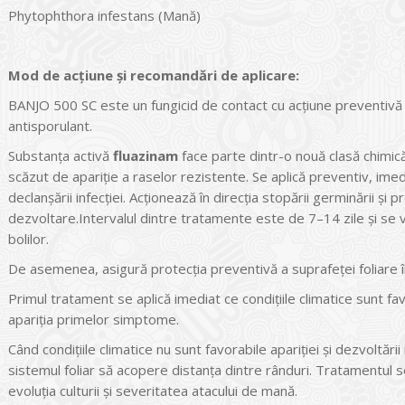
Phytophthora infestans (Mană)
Mod de acțiune și recomandări de aplicare:
BANJO 500 SC este un fungicid de contact cu acţiune preventivă
antisporulant.
Substanţa activă
fluazinam
face parte dintr-o nouă clasă chimică
scăzut de apariţie a raselor rezistente. Se aplică preventiv, imedi
declanşării infecţiei. Acţionează în direcţia stopării germinării şi 
dezvoltare.Intervalul dintre tratamente este de 7–14 zile şi se va
bolilor.
De asemenea, asigură protecţia preventivă a suprafeţei foliare 
Primul tratament se aplică imediat ce condiţiile climatice sunt favo
apariţia primelor simptome.
Când condiţiile climatice nu sunt favorabile apariţiei şi dezvoltări
sistemul foliar să acopere distanţa dintre rânduri. Tratamentul se r
evoluţia culturii şi severitatea atacului de mană.