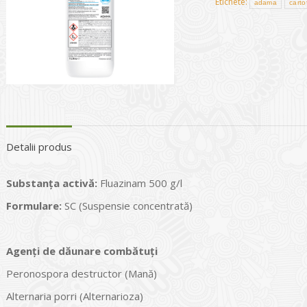
Etichete:
adama
carto
Detalii produs
Substanța activă:
Fluazinam 500 g/l
Formulare:
SC (Suspensie concentrată)
Agenți de dăunare combătuți
Peronospora destructor (Mană)
Alternaria porri (Alternarioza)