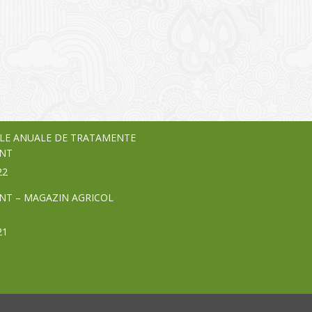
I
o Garden Center – companie
vează pe piața Home & Garden
nia – debutează pe piața AeRO
24
LE ANUALE DE TRATAMENTE
NT
22
NT – MAGAZIN AGRICOL
21