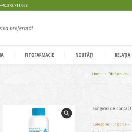
+40.372.711.968
mea preferată!
NA
FITOFARMACIE
NOUTĂȚI
RELAȚIA
You are here:
Home
Fitofarmacie
Fungicid de contact
Categorie:
Fungicide