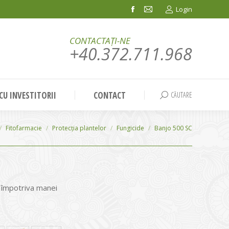
Login
Facebook
Mail
page
page
CONTACTAȚI-NE
opens
opens
+40.372.711.968
in
in
new
new
window
window
 CU INVESTITORII
CONTACT
CĂUTARE
Search:
Fitofarmacie
Protecția plantelor
Fungicide
Banjo 500 SC
 împotriva manei