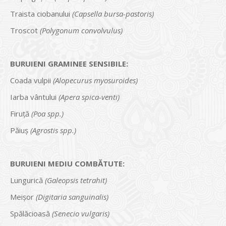
Traista ciobanului
(Capsella bursa-pastoris)
Troscot
(Polygonum convolvulus)
BURUIENI GRAMINEE SENSIBILE:
Coada vulpii
(Alopecurus myosuroides)
Iarba vântului
(Apera spica-venti)
Firuţă
(Poa spp.)
Păiuş
(Agrostis spp.)
BURUIENI MEDIU COMBĂTUTE:
Lungurică
(Galeopsis tetrahit)
Meişor
(Digitaria sanguinalis)
Spălăcioasă
(Senecio vulgaris)