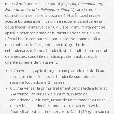
mai scăzută pentru unele specii (
Capsella
,
Chenopodium
,
Fumaria, Matricaria, Poligonum, Sinapis
) care în mod
obişnuit sunt sensibile la doza de 1 l/ha. În cazul în care
aceste buruieni apar în valuri, se recomandă aplicarea în
două treceri la interval de 10-15 zile. Primul tratament se
aplică la răsărirea primelor buruieni cu doza de 0.5 l/ha.
Efectul bun în combaterea buruienilor se obţine după a
doua aplicare. În funcţie de spectrul, gradul de
îmburuienare, mărimea buruienii, stadiul culturii, partenerul
de amestec, condiţiile climatice, poate fi aplicat după
diferite scheme de tratament:
1 l/ha Venzar, aplicat singur cand plantele de sfeclă au
format minim 4 frunze, iar buruienile sunt mici, abia
răsărite (cotiledoane-2 frunze);
0.5 l/ha Venzar la primul tratament când sfecla a format
2-4 frunze, iar buruienile sunt mici, în faza de
cotiledoane – 2 frunze, urmat de un tratament cu doza
de 0.5 l/ha sau două tratamente cu doza de 0.25 l/ ha.
Poate fi amestecat în rezervor cu Safari (30 g/ha) sau cu