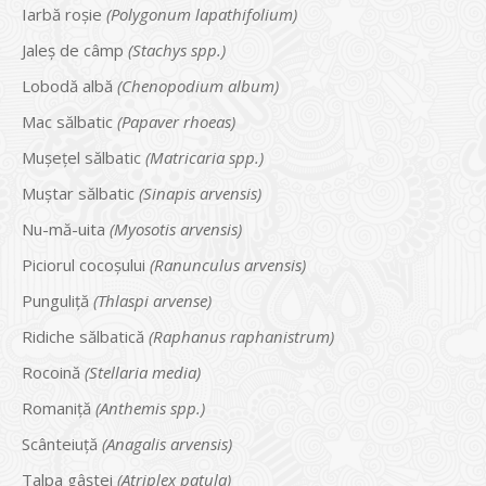
Iarbă roşie
(Polygonum lapathifolium)
Jaleş de câmp
(Stachys spp.)
Lobodă albă
(Chenopodium album)
Mac sălbatic
(Papaver rhoeas)
Muşețel sălbatic
(Matricaria spp.)
Muştar sălbatic
(Sinapis arvensis)
Nu-mă-uita
(Myosotis arvensis)
Piciorul cocoşului
(Ranunculus arvensis)
Punguliţă
(Thlaspi arvense)
Ridiche sălbatică
(Raphanus raphanistrum)
Rocoină
(Stellaria media)
Romaniţă
(Anthemis spp.)
Scânteiuţă
(Anagalis arvensis)
Talpa gâştei
(Atriplex patula)