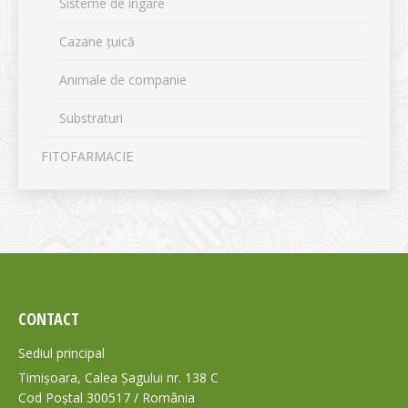
Sisteme de irigare
Cazane țuică
Animale de companie
Substraturi
FITOFARMACIE
CONTACT
Sediul principal
Timișoara, Calea Șagului nr. 138 C
Cod Poștal 300517 / România