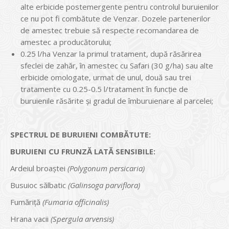
alte erbicide postemergente pentru controlul buruienilor
ce nu pot fi combătute de Venzar. Dozele partenerilor
de amestec trebuie să respecte recomandarea de
amestec a producătorului;
0.25 l/ha Venzar la primul tratament, după răsărirea
sfeclei de zahăr, în amestec cu Safari (30 g/ha) sau alte
erbicide omologate, urmat de unul, două sau trei
tratamente cu 0.25-0.5 l/tratament în funcţie de
buruienile răsărite şi gradul de îmburuienare al parcelei;
SPECTRUL DE BURUIENI COMBĂTUTE:
BURUIENI CU FRUNZĂ LATĂ SENSIBILE:
Ardeiul broaştei
(Polygonum persicaria)
Busuioc sălbatic
(Galinsoga parviflora)
Fumăriță
(Fumaria officinalis)
Hrana vacii
(Spergula arvensis)