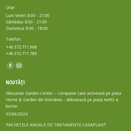
Orar:
Luni-Vineri: 8:00 - 21:00
Sâmbăta: 8:00 - 21:00
Duminica: 8:00 - 18:00
Telefon:
+40.372.711.968
+40.372.711.780
Find us on:
Facebook
Mail
page
page
NOUTĂȚI
opens
opens
in
in
Glissando Garden Center – companie care activează pe piața
new
new
Home & Garden din România – debutează pe piața AeRO a
bursei
window
window
03/06/2024
PACHETELE ANUALE DE TRATAMENTE CASAPLANT