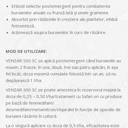
Erbicid selectiv postemergent pentru combaterea
buruienilor anuale cu frunză lată şi unele graminee.
Absorbit prin rădăcinile în creştere ale plantelor, inhibă
fotosinteză.
Acționează asupra buruienilor în curs de răsărire.
MOD DE UTILIZARE:
VENZAR 500 SC se aplică postemergent când buruienile au
maxim 2 frunze, în una, două, trei sau patru aplicări, în aşa
fel încât, doza maximă cumulate folosită într-un an, să nu
depăşească 1 l/ha.
VENZAR 500 SC se poate amesteca în rezervorul maşinii la
doza de 0,25 – 0,50 l/ha/tratament cu Safari ori cu produse
pe bază de fenmedifam/
desmedifam/metamitron/clopiralid în funcţie de speciile de
buruieni răsărite în cultură.
La o singură aplicare cu doza de 0,5 l/ha, eficacitatea este