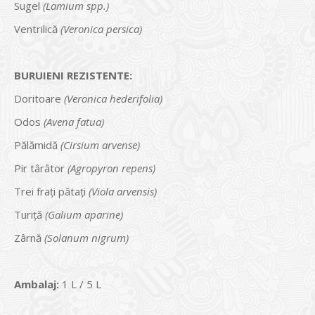
Sugel
(Lamium spp.)
Ventrilică
(Veronica persica)
BURUIENI REZISTENTE:
Doritoare
(Veronica hederifolia)
Odos
(Avena fatua)
Pălămidă
(Cirsium arvense)
Pir târâtor
(Agropyron repens)
Trei frați pătați
(Viola arvensis)
Turiță
(Galium aparine)
Zârnă
(Solanum nigrum)
Ambalaj:
1 L / 5 L