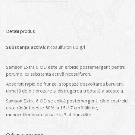
Detalii produs
Substan
ţa
activ
ă
: nicosulfuron 60 g/l
Samson Extra 6 OD este un erbicid postemergent pentru
porumb, cu substanța activă nicosulfuron.
Absorbit rapid de frunze, stopează dezvoltarea buruienii,
urmată de o clorozare și distrugerea treptată a acesteia.
Samson Extra 6 OD se aplică postemergent, când costreiul
este răsărit peste 50% la 15-17 cm înălțime,
monocotiledonate anuale la 3-4 frunzulițe.
Cultura
:
porumb