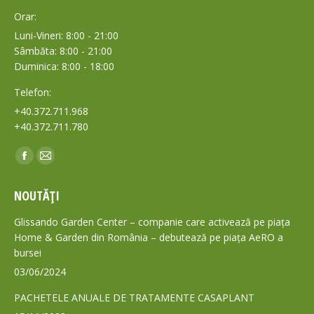
Orar:
Luni-Vineri: 8:00 - 21:00
Sâmbăta: 8:00 - 21:00
Duminica: 8:00 - 18:00
Telefon:
+40.372.711.968
+40.372.711.780
Find us on:
Facebook
Mail
page
page
NOUTĂȚI
opens
opens
in
in
Glissando Garden Center – companie care activează pe piața
new
new
Home & Garden din România – debutează pe piața AeRO a
bursei
window
window
03/06/2024
PACHETELE ANUALE DE TRATAMENTE CASAPLANT