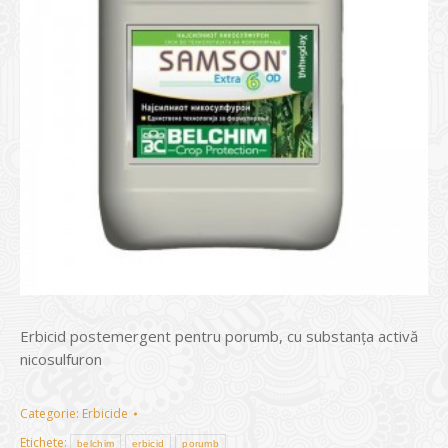
Erbicid postemergent pentru porumb, cu substanța activă
nicosulfuron
Categorie:
Erbicide
Etichete:
belchim
erbicid
porumb