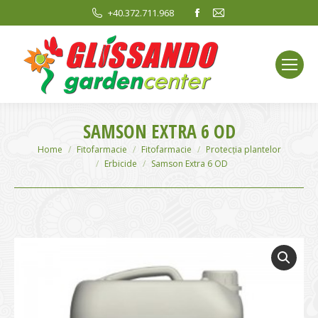
Facebook
Mail
+40.372.711.968
page
page
opens
opens
in
in
new
new
window
window
SAMSON EXTRA 6 OD
You are here:
Home
Fitofarmacie
Fitofarmacie
Protecția plantelor
Erbicide
Samson Extra 6 OD