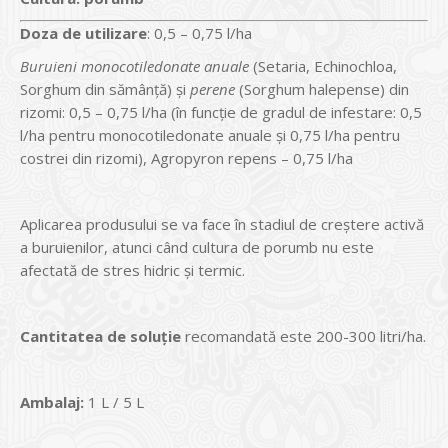
Doz
a
de utilizare
: 0,5 – 0,75 l/ha
Buruieni monocotiledonate anuale
(Setaria, Echinochloa,
Sorghum din sămânță) și
perene
(Sorghum halepense) din
rizomi: 0,5 – 0,75 l/ha (în funcție de gradul de infestare: 0,5
l/ha pentru monocotiledonate anuale și 0,75 l/ha pentru
costrei din rizomi), Agropyron repens – 0,75 l/ha
Aplicarea produsului se va face în stadiul de creștere activă
a buruienilor, atunci când cultura de porumb nu este
afectată de stres hidric și termic.
Cantitatea de soluţie
recomandată este 200-300 litri/ha.
Ambalaj:
1 L / 5 L