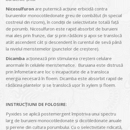
Nicosulfuron
are puternică acţiune erbicidă contra
buruienilor monocotiledonate greu de combătut (în special
costreiul din rizomi), în condiţii de selectivitate totală faţă
de porumb. Nicosulfuron este rapid absorbit de buruieni
mai ales prin frunze, dar şi prin rădăcini şi apoi se translocă
atât ascendent cât şi descendent în curentul de sevă până
la nivelul meristemelor (punctelor de creştere).
Dicamba
acționează prin stimularea creșterii celulare
anormale în celulele meristematice. Buruiana este distrusă
prin înfometare:are loc o incapacitate de a transloca
energia necesară în floem. Dicamba este absorbit rapid de
rădăcina plantelor și se translocă ușor în xylem și floem.
INSTRUCȚIUNI DE FOLOSIRE
:
Pyxides se aplică postemergent împotriva unui spectru
larg de buruieni monocotiledonate și dicotiledonate anuale
și perene din cultura porumbului. Cu o selectivitate ridicată,