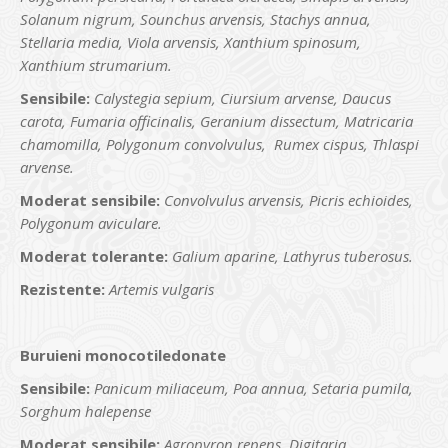
Solanum nigrum, Sounchus arvensis, Stachys annua,
Stellaria media, Viola arvensis, Xanthium spinosum,
Xanthium strumarium.
Sensibile:
Calystegia sepium, Ciursium arvense, Daucus
carota, Fumaria officinalis, Geranium dissectum, Matricaria
chamomilla, Polygonum convolvulus, Rumex cispus, Thlaspi
arvense.
Moderat sensibile:
Convolvulus arvensis, Picris echioides,
Polygonum aviculare.
Moderat tolerante:
Galium aparine, Lathyrus tuberosus.
Rezistente:
Artemis vulgaris
Buruieni monocotiledonate
Sensibile:
Panicum miliaceum, Poa annua, Setaria pumila,
Sorghum halepense
Moderat sensibile:
Agropyron repens, Digitaria