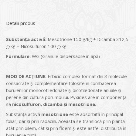
Detalii produs
Substanța activă:
Mesotrione 150 g/kg + Dicamba 312,5
g/kg + Nicosulfuron 100 g/kg
Formulare:
WG (Granule dispersabile în apă)
MOD DE ACȚIUNE
:
Erbicid complex format din 3 molecule
consacrate și complementare folosite în combaterea
buruienilor monocotiledonate și dicotiledonate anuale și
perene din cultura porumbului. Pyxides are in componența
sa
nicosulfuron, dicamba și mesotrione
.
Substanța activă
mesotrione
este absorbită în principal
foliar, dar și prin rădăcini. Aceasta se translocă prin plantă
atât prin xilem, cât și prin floem și este astfel distribuită în
buruienile țintă.