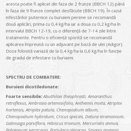
acesta poate fi aplicat din faza de 2 frunze (BBCH 12) până
în faza de 9 frunze complet desfăcute (BBCH 19). În cazul
infestărilor puternice cu buruieni perene se recomandă
două aplicări, prima cu 0,4 kg/ha iar a doua cu 0,2 kg/ha în
intervalul BBCH 12-19, cu o diferență de 7-14 zile între
tratamente. Pentru o eficiență sporită se recomandă
aplicarea împreună cu un adjuvant pe bază de ulei (Adigor).
Doza folosită variază de la 0,4 kg/ha la 0,6 kg/ha în funcție
de gradul de infestare cu buruieni.
SPECTRU DE COMBATERE:
Buruieni dicotiledonate:
Foarte sensibile
:
Abuthilon theophrasti, Amaranthus
retroflexus, Ambrosia artemisiifolia, Anthemis mixta, Atriplex
hortensis, Atriplex patula, Chenopodium album,
Chenopodium hybridum, Cricus species, Datura stramonium,
Galinsoga parviflora, Hibiscus trionum, Mercurialis annua,
Polygonum persicaria, Portulaca oleracea, Sinapis arvensis,