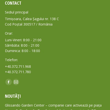
CONTACT
Sediul principal
Timișoara, Calea Șagului nr. 138 C
Cod Poștal 300517 / România
Orar:
Luni-Vineri: 8:00 - 21:00
Sâmbăta: 8:00 - 21:00
Duminica: 8:00 - 18:00
Telefon:
+40.372.711.968
+40.372.711.780
Find us on:
Facebook
Mail
page
page
NOUTĂȚI
opens
opens
in
in
Glissando Garden Center – companie care activează pe piața