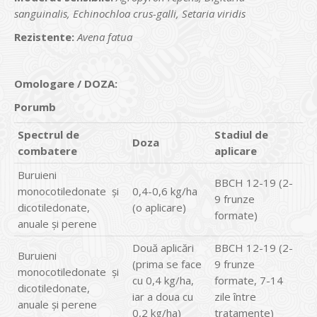
sanguinalis, Echinochloa crus-galli, Setaria viridis
Rezistente:
Avena fatua
Omologare / DOZA:
Porumb
Spectrul de
Stadiul de
Doza
combatere
aplicare
Buruieni
BBCH 12-19 (2-
monocotiledonate și
0,4-0,6 kg/ha
9 frunze
dicotiledonate,
(o aplicare)
formate)
anuale și perene
Două aplicări
BBCH 12-19 (2-
Buruieni
(prima se face
9 frunze
monocotiledonate și
cu 0,4 kg/ha,
formate, 7-14
dicotiledonate,
iar a doua cu
zile între
anuale și perene
0,2 kg/ha)
tratamente)