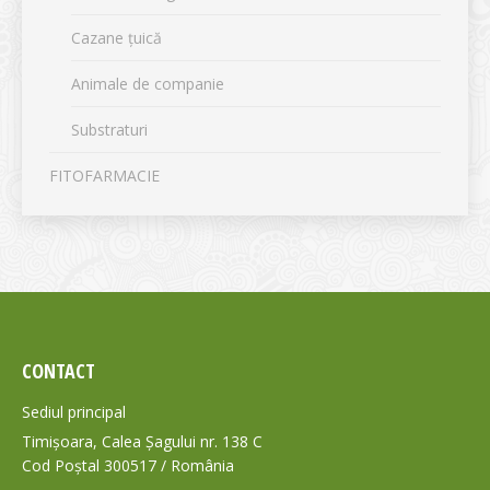
Cazane țuică
Animale de companie
Substraturi
FITOFARMACIE
CONTACT
Sediul principal
Timișoara, Calea Șagului nr. 138 C
Cod Poștal 300517 / România