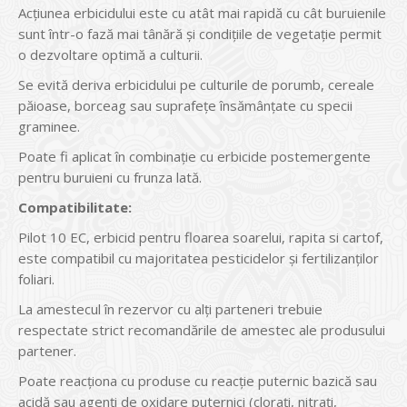
Acțiunea erbicidului este cu atât mai rapidă cu cât buruienile
sunt într-o fază mai tânără și condițiile de vegetație permit
o dezvoltare optimă a culturii.
Se evită deriva erbicidului pe culturile de porumb, cereale
păioase, borceag sau suprafețe însămânțate cu specii
graminee.
Poate fi aplicat în combinație cu erbicide postemergente
pentru buruieni cu frunza lată.
Compatibilitate:
Pilot 10 EC, erbicid pentru floarea soarelui, rapita si cartof,
este compatibil cu majoritatea pesticidelor și fertilizanților
foliari.
La amestecul în rezervor cu alți parteneri trebuie
respectate strict recomandările de amestec ale produsului
partener.
Poate reacționa cu produse cu reacție puternic bazică sau
acidă sau agenți de oxidare puternici (clorați, nitrați,