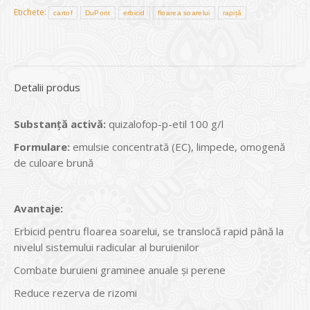
Etichete:
cartof
DuPont
erbicid
floarea soarelui
rapiță
Detalii produs
Substanţă activă:
quizalofop-p-etil 100 g/l
Formulare:
emulsie concentrată (EC), limpede, omogenă
de culoare brună
Avantaje:
Erbicid pentru floarea soarelui, se translocă rapid până la
nivelul sistemului radicular al buruienilor
Combate buruieni graminee anuale și perene
Reduce rezerva de rizomi