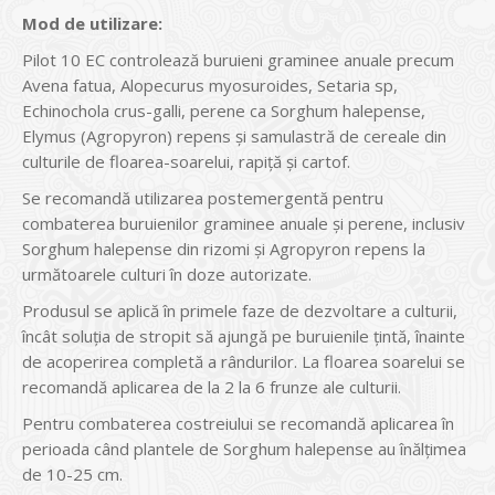
Mod de utilizare:
Pilot 10 EC controlează buruieni graminee anuale precum
Avena fatua, Alopecurus myosuroides, Setaria sp,
Echinochola crus-galli, perene ca Sorghum halepense,
Elymus (Agropyron) repens și samulastră de cereale din
culturile de floarea-soarelui, rapiță și cartof.
Se recomandă utilizarea postemergentă pentru
combaterea buruienilor graminee anuale și perene, inclusiv
Sorghum halepense din rizomi și Agropyron repens la
următoarele culturi în doze autorizate.
Produsul se aplică în primele faze de dezvoltare a culturii,
încât soluția de stropit să ajungă pe buruienile țintă, înainte
de acoperirea completă a rândurilor. La floarea soarelui se
recomandă aplicarea de la 2 la 6 frunze ale culturii.
Pentru combaterea costreiului se recomandă aplicarea în
perioada când plantele de Sorghum halepense au înălțimea
de 10-25 cm.