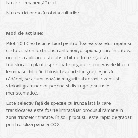
Nu are remanență în sol
Nu restricționează rotația culturilor
Mod de acțiune:
Pilot 10 EC este un erbicid pentru floarea soarelui, rapita si
cartof, sistemic din clasa arilfenoxypropionaţi care în câteva
ore de la aplicare este absorbit de frunze și este
translocat în plantă spre toate organele, prin vasele libero-
lemnoase; inhibând biosinteza acizilor grași. Ajuns în
rădăcini, se acumulează în mugurii subterani, rizomii și
stolonii gramineelor perene și distruge țesuturile
meristematice.
Este selectiv față de speciile cu frunza lată la care
translocarea este foarte limitată iar produsul rămâne în
zona frunzelor tratate. În sol, produsul este rapid degradat
prin hidroliză până la CO2.