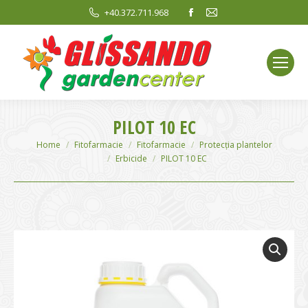
Facebook
Mail
+40.372.711.968
page
page
opens
opens
in
in
new
new
window
window
PILOT 10 EC
You are here:
Home
Fitofarmacie
Fitofarmacie
Protecția plantelor
Erbicide
PILOT 10 EC