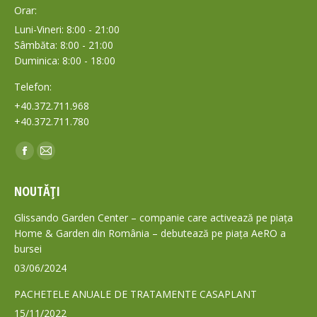
Orar:
Luni-Vineri: 8:00 - 21:00
Sâmbăta: 8:00 - 21:00
Duminica: 8:00 - 18:00
Telefon:
+40.372.711.968
+40.372.711.780
Find us on:
Facebook
Mail
page
page
NOUTĂȚI
opens
opens
in
in
Glissando Garden Center – companie care activează pe piața
new
new
Home & Garden din România – debutează pe piața AeRO a
bursei
window
window
03/06/2024
PACHETELE ANUALE DE TRATAMENTE CASAPLANT
15/11/2022