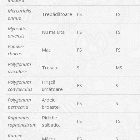
inodora
Mercurialis
Trepădătoare
FS
FS
annua
Myosotis
Nu ma uita
FS
FS
arvensis
Papaver
Mac
FS
FS
rhoeas
Polygonum
Troscot
S
MS
aviculare
Polygonum
Hrişcă
FS
S
convolvulus
urcătoare
Polygonum
Ardeiul
FS
S
persicaria
broaştei
Raphanus
Ridiche
FS
FS
raphanistrum
salbatica
Rumex
Măcriş
FS
S