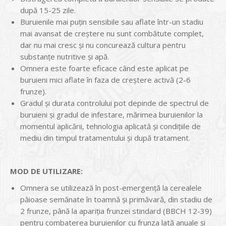
după 15-25 zile.
Buruienile mai puţin sensibile sau aflate într-un stadiu
mai avansat de creştere nu sunt combătute complet,
dar nu mai cresc şi nu concurează cultura pentru
substanţe nutritive şi apă.
Omnera este foarte eficace când este aplicat pe
buruieni mici aflate în faza de creştere activă (2-6
frunze).
Gradul şi durata controlului pot depinde de spectrul de
buruieni şi gradul de infestare, mărimea buruienilor la
momentul aplicării, tehnologia aplicată şi condiţiile de
mediu din timpul tratamentului şi după tratament.
MOD DE UTILIZARE:
Omnera se utilizează în post-emergenţă la cerealele
păioase semănate în toamnă şi primăvară, din stadiu de
2 frunze, până la apariţia frunzei stindard (BBCH 12-39)
pentru combaterea buruienilor cu frunza lată anuale şi