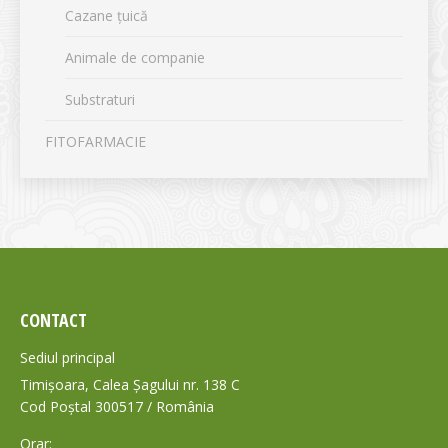
Cazane țuică
Animale de companie
Substraturi
FITOFARMACIE
CONTACT
Sediul principal
Timișoara, Calea Șagului nr. 138 C
Cod Poștal 300517 / România
Orar: