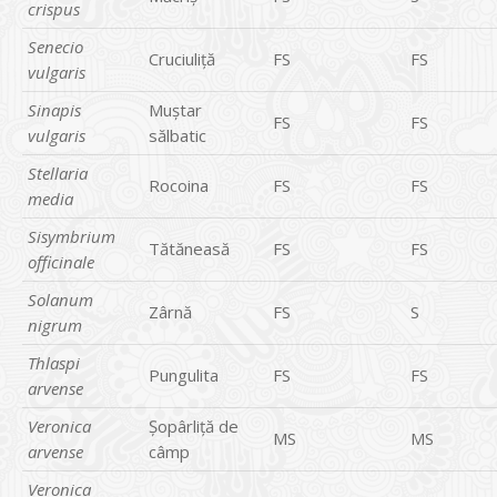
crispus
Senecio
Cruciuliţă
FS
FS
vulgaris
Sinapis
Muştar
FS
FS
vulgaris
sălbatic
Stellaria
Rocoina
FS
FS
media
Sisymbrium
Tătăneasă
FS
FS
officinale
Solanum
Zârnă
FS
S
nigrum
Thlaspi
Pungulita
FS
FS
arvense
Veronica
Şopârliţă de
MS
MS
arvense
câmp
Veronica