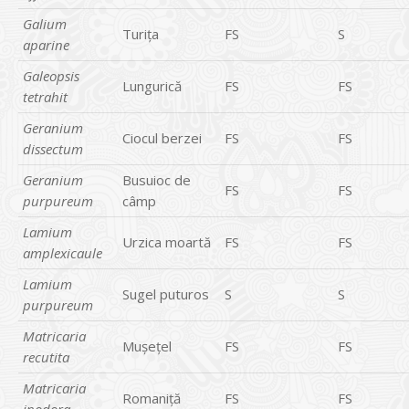
Galium
Turiţa
FS
S
aparine
Galeopsis
Lungurică
FS
FS
tetrahit
Geranium
Ciocul berzei
FS
FS
dissectum
Geranium
Busuioc de
FS
FS
purpureum
câmp
Lamium
Urzica moartă
FS
FS
amplexicaule
Lamium
Sugel puturos
S
S
purpureum
Matricaria
Muşeţel
FS
FS
recutita
Matricaria
Romaniţă
FS
FS