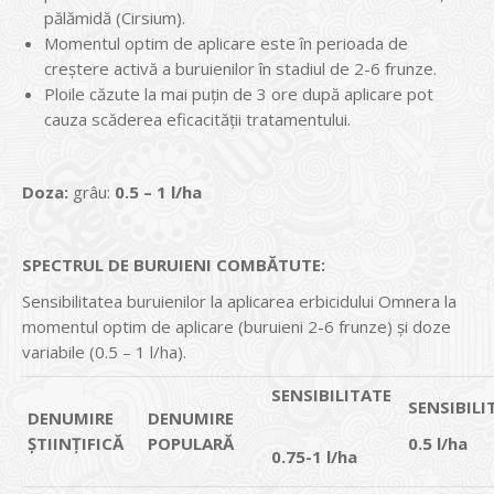
pălămidă (Cirsium).
Momentul optim de aplicare este în perioada de
creştere activă a buruienilor în stadiul de 2-6 frunze.
Ploile căzute la mai puţin de 3 ore după aplicare pot
cauza scăderea eficacităţii tratamentului.
Doza:
grâu:
0.5 – 1 l/ha
SPECTRUL DE BURUIENI COMBĂTUTE:
Sensibilitatea buruienilor la aplicarea erbicidului Omnera la
momentul optim de aplicare (buruieni 2-6 frunze) şi doze
variabile (0.5 – 1 l/ha).
SENSIBILITATE
SENSIBILI
DENUMIRE
DENUMIRE
ȘTIINȚIFICĂ
POPULARĂ
0.5 l/ha
0.75-1 l/ha