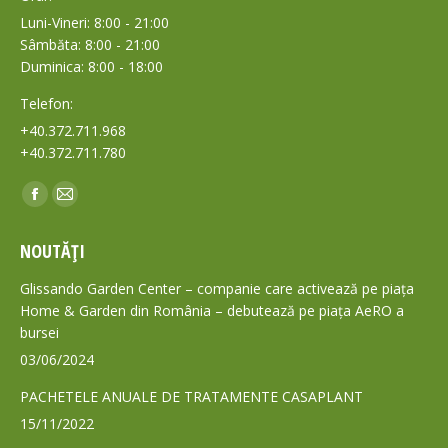
Luni-Vineri: 8:00 - 21:00
Sâmbăta: 8:00 - 21:00
Duminica: 8:00 - 18:00
Telefon:
+40.372.711.968
+40.372.711.780
Find us on:
Facebook
Mail
page
page
NOUTĂȚI
opens
opens
in
in
Glissando Garden Center – companie care activează pe piața
new
new
Home & Garden din România – debutează pe piața AeRO a
bursei
window
window
03/06/2024
PACHETELE ANUALE DE TRATAMENTE CASAPLANT
15/11/2022