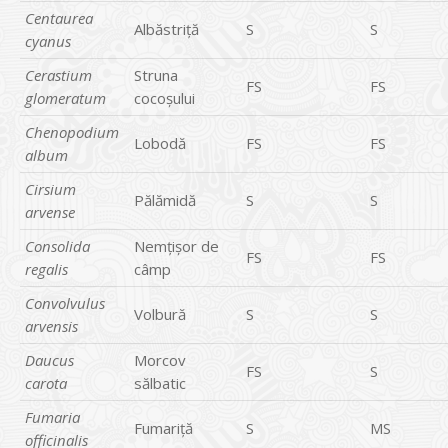
Centaurea
Albăstriţă
S
S
cyanus
Cerastium
Struna
FS
FS
glomeratum
cocoşului
Chenopodium
Lobodă
FS
FS
album
Cirsium
Pălămidă
S
S
arvense
Consolida
Nemţişor de
FS
FS
regalis
câmp
Convolvulus
Volbură
S
S
arvensis
Daucus
Morcov
FS
S
carota
sălbatic
Fumaria
Fumariţă
S
MS
officinalis