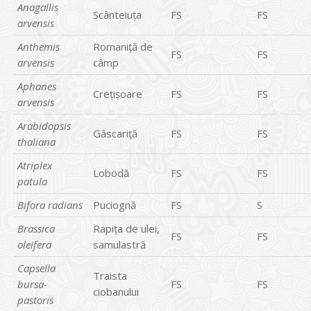
Anagallis
Scânteiuţa
FS
FS
arvensis
Anthemis
Romaniţă de
FS
FS
arvensis
câmp
Aphanes
Creţişoare
FS
FS
arvensis
Arabidopsis
Gâscariţă
FS
FS
thaliana
Atriplex
Lobodă
FS
FS
patula
Bifora radians
Puciognă
FS
S
Brassica
Rapiţa de ulei,
FS
FS
oleifera
samulastră
Capsella
Traista
bursa-
FS
FS
ciobanului
pastoris