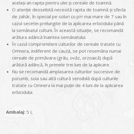
acelaşi an rapiţa pentru ulei şi cereale de toamnă.
O atenţie deosebită necesită rapita de toamnă şi sfecla
de zahăr, în special pe soluri cu pH mai mare de 7 sau în
cazul secetei prelungite de la aplicarea erbicidului până
la semănatul culturii. În această situaţie, se recomandă
arătura adâncă înaintea semănatului.
În cazul compromiterii culturilor de cereale tratate cu
Omnera, indiferent de cauză, se pot resemăna numai
cereale de primăvara (grâu, ovăz, orzoaică) după
arătură adâncă, în primele trei luni de la aplicare.
Nu se recomandă amplasarea culturilor succesive de
porumb, soia sau altă cultură sensibilă după culturile
tratate cu Omnera la mai puţin de 4 luni de la aplicarea
erbicidului.
Ambalaj:
5 L