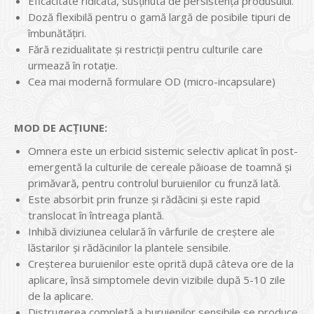
Eficacitate ridicată, susținută de persistența produsului.
Doză flexibilă pentru o gamă largă de posibile tipuri de
îmbunătățiri.
Fără rezidualitate și restricții pentru culturile care
urmează în rotație.
Cea mai modernă formulare OD (micro-incapsulare)
MOD DE ACŢIUNE:
Omnera este un erbicid sistemic selectiv aplicat în post-
emergentă la culturile de cereale păioase de toamnă şi
primăvară, pentru controlul buruienilor cu frunză lată.
Este absorbit prin frunze şi rădăcini şi este rapid
translocat în întreaga plantă.
Inhibă diviziunea celulară în vârfurile de creştere ale
lăstarilor şi rădăcinilor la plantele sensibile.
Creşterea buruienilor este oprită după câteva ore de la
aplicare, însă simptomele devin vizibile după 5-10 zile
de la aplicare.
Distrugerea completă a buruienilor sensibile se produce