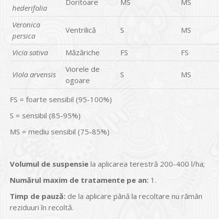
Doritoare
MS
MS
hederifolia
Veronica
Ventrilică
S
MS
persica
Vicia sativa
Măzăriche
FS
FS
Viorele de
Viola arvensis
S
MS
ogoare
FS = foarte sensibil (95-100%)
S = sensibil (85-95%)
MS = mediu sensibil (75-85%)
Volumul de suspensie
la aplicarea terestră 200-400 l/ha;
Numărul maxim de tratamente pe an:
1.
Timp de pauză:
de la aplicare până la recoltare nu rămân
reziduuri în recoltă.