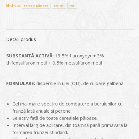
Etichete:
cereale păioase
erbicid
fmc
Detalii produs
SUBSTANŢĂ ACTIVĂ:
13,5% fluroxypyr + 3%
thifensulfuron metil + 0,5% metsulfuron metil
FORMULARE:
dispersie în ulei (OD), de culoare galbenă
Cel mai mare spectru de combatere a buruienilor cu
frunză lată anuale și perene.
Selectiv față de toate cerealele păioase.
Interval larg de aplicare, din toamnă până primăvara la
formarea frunzei stindard.