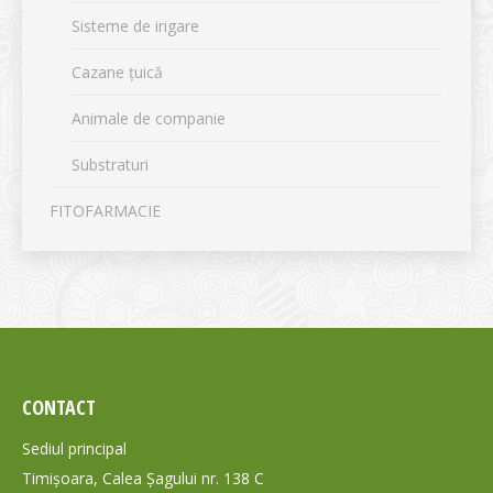
Sisteme de irigare
Cazane țuică
Animale de companie
Substraturi
FITOFARMACIE
CONTACT
Sediul principal
Timișoara, Calea Șagului nr. 138 C