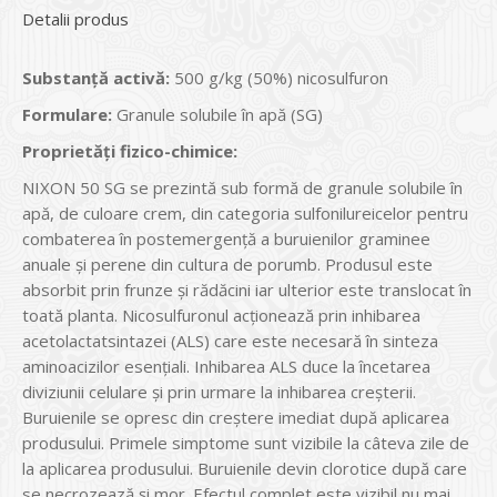
Detalii produs
Substanţă activă:
500 g/kg (50%) nicosulfuron
Formulare:
Granule solubile în apă (SG)
Proprietăţi fizico-chimice:
NIXON 50 SG se prezintă sub formă de granule solubile în
apă, de culoare crem, din categoria sulfonilureicelor pentru
combaterea în postemergenţă a buruienilor graminee
anuale și perene din cultura de porumb. Produsul este
absorbit prin frunze şi rădăcini iar ulterior este translocat în
toată planta. Nicosulfuronul acţionează prin inhibarea
acetolactatsintazei (ALS) care este necesară în sinteza
aminoacizilor esenţiali. Inhibarea ALS duce la încetarea
diviziunii celulare şi prin urmare la inhibarea creșterii.
Buruienile se opresc din creştere imediat după aplicarea
produsului. Primele simptome sunt vizibile la câteva zile de
la aplicarea produsului. Buruienile devin clorotice după care
se necrozează şi mor. Efectul complet este vizibil nu mai