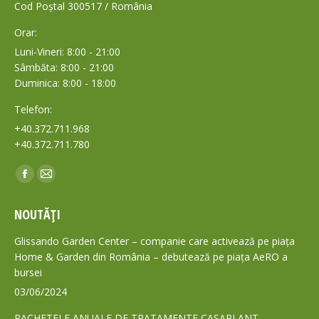
Cod Poștal 300517 / România
Orar:
Luni-Vineri: 8:00 - 21:00
Sâmbăta: 8:00 - 21:00
Duminica: 8:00 - 18:00
Telefon:
+40.372.711.968
+40.372.711.780
Find us on:
Facebook
Mail
page
page
NOUTĂȚI
opens
opens
in
in
Glissando Garden Center – companie care activează pe piața
new
new
Home & Garden din România – debutează pe piața AeRO a
bursei
window
window
03/06/2024
PACHETELE ANUALE DE TRATAMENTE CASAPLANT