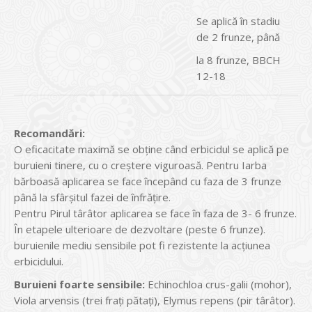
Se aplică în stadiu
de 2 frunze, până
la 8 frunze, BBCH
12-18
Recomandări:
O eficacitate maximă se obţine când erbicidul se aplică pe
buruieni tinere, cu o creştere viguroasă. Pentru Iarba
bărboasă aplicarea se face începând cu faza de 3 frunze
până la sfârşitul fazei de înfrăţire.
Pentru Pirul târâtor aplicarea se face în faza de 3- 6 frunze.
În etapele ulterioare de dezvoltare (peste 6 frunze).
buruienile mediu sensibile pot fi rezistente la acţiunea
erbicidului.
Buruieni foarte sensibile:
Echinochloa crus-galii (mohor),
Viola arvensis (trei fraţi pătaţi), Elymus repens (pir târâtor).