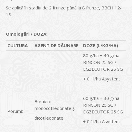
Se aplică în stadiu de 2 frunze până la 8 frunze, BBCH 12-
18.
Omologări / DOZA:
CULTURA
AGENT DE DĂUNARE
DOZE (L/KG/HA)
80 g/ha + 40 g/ha
RINCON 25 SG /
EGZECUTOR 25 SG
+ 0,1l/ha Asystent
60 g/ha + 30 g/ha
Buruieni
RINCON 25 SG /
monocotiledonate şi
Porumb
EGZECUTOR 25 SG
dicotiledonate
+ 0,1l/ha Asystent