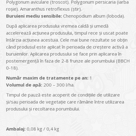
Polygonum aviculare (troscot). Polygonum persicaria (iarba
roşie). Amaranthus retroflexus (ştir).
Buruieni mediu sensibile:
Chenopodium album (loboda).
După aplicarea produsului vremea caldă şi umedă
accelerează acţiunea produsului, timpul rece şi uscat poate
întârzia acţiunea acestuia. Cele mai bune rezultate se obţin
când produsul este aplicat în perioada de creştere activă a
buruienilor. Aplicarea produsului se face prin aplicarea în
postemergenţă în faza de 2-8 frunze ale porumbului (BBCH
0-18).
Număr maxim de tratamente pe an:
1
Volumul de apă:
200 – 300 l/ha.
Timpul de pauză este acoperit de condiţiile de utilizare
şi/sau perioada de vegetaţie care rămâne între utilizarea
produsului şi recoltarea porumbului.
Ambalaj:
0,08 kg / 0,4 kg