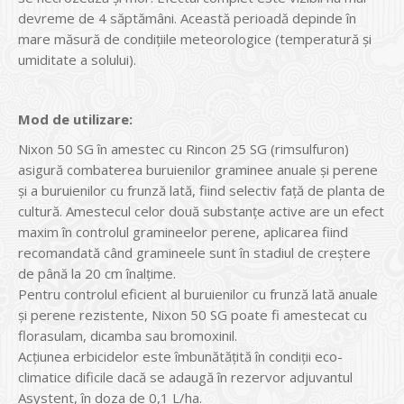
devreme de 4 săptămâni. Această perioadă depinde în
mare măsură de condiţiile meteorologice (temperatură și
umiditate a solului).
Mod de utilizare:
Nixon 50 SG în amestec cu Rincon 25 SG (rimsulfuron)
asigură combaterea buruienilor graminee anuale şi perene
şi a buruienilor cu frunză lată, fiind selectiv faţă de planta de
cultură. Amestecul celor două substanţe active are un efect
maxim în controlul gramineelor perene, aplicarea fiind
recomandată când gramineele sunt în stadiul de creștere
de până la 20 cm înalţime.
Pentru controlul eficient al buruienilor cu frunză lată anuale
și perene rezistente, Nixon 50 SG poate fi amestecat cu
florasulam, dicamba sau bromoxinil.
Acţiunea erbicidelor este îmbunătăţită în condiţii eco-
climatice dificile dacă se adaugă în rezervor adjuvantul
Asystent, în doza de 0,1 L/ha.