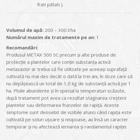
frati pătati ).
Volumul de apă:
200 – 300 l/ha
Numărul maxim de tratamente pe an:
1
Recomandări:
Produsul METAX 500 SC precum și alte produse de
protecţie a plantelor care conţin substanţa activă
metazaclor ar trebui să fie utilizate pe aceeaşi suprafaţă
cultivată nu mai des decât o dată la trei ani, în doze care să
nu depăşească un total de 1,0 kg de substanţă activă pe 1
ha. Ploile abundente și în special la temperaturi scăzute,
după tratament pot avea ca rezultat stagnarea creșterii
plantelor sau deformarea frunzelor de rapiţă. Aceste
simptome sunt deosebit de vizibile atunci când rapiţa este
cultivată pe soluri ușoare și nisipoase, au însă un caracter
temporar și nu afectează iernarea și randamentul rapiţei.