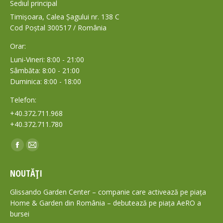
Sediul principal
Timișoara, Calea Șagului nr. 138 C
Cod Poștal 300517 / România
Orar:
Luni-Vineri: 8:00 - 21:00
Sâmbăta: 8:00 - 21:00
Duminica: 8:00 - 18:00
Telefon:
+40.372.711.968
+40.372.711.780
Find us on:
Facebook
Mail
page
page
NOUTĂȚI
opens
opens
in
in
Glissando Garden Center – companie care activează pe piața
new
new
Home & Garden din România – debutează pe piața AeRO a
bursei
window
window