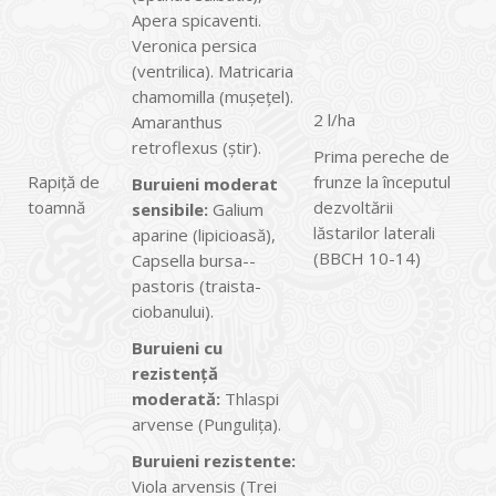
Apera spica­venti.
Veronica persica
(ventrilica). Matricaria
chamomilla (muşeţel).
2 l/ha
Amaranthus
retroflexus (ştir).
Prima pereche de
Rapiţă de
frunze la începutul
Buruieni moderat
toamnă
dezvoltării
sensibile:
Galium
lăstarilor laterali
aparine (lipicioasă),
(BBCH 10-14)
Capsella bursa-­
pastoris (traista-
ciobanului).
Buruieni cu
rezistenţă
moderată:
Thlaspi
arvense (Pungulița).
Buruieni rezistente:
Viola arvensis (Trei