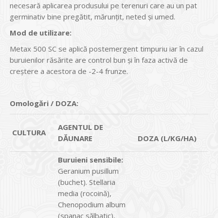
necesară aplicarea produsului pe terenuri care au un pat
germinativ bine pregătit, mărunţit, neted și umed.
Mod de utilizare:
Metax 500 SC se aplică postemergent timpuriu iar în cazul
buruienilor răsărite are control bun şi în faza activă de
creştere a acestora de -2-4 frunze.
Omologări / DOZA:
AGENTUL DE
CULTURA
DĂUNARE
DOZA (L/KG/HA)
Buruieni sensibile:
Geranium pusillum
(buchet). Stellaria
media (rocoină),
Chenopodium album
(spanac sălbatic),