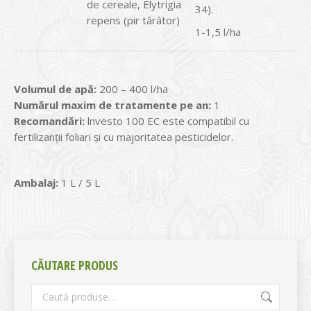
de cereale, Elytrigia
34).
repens (pir târâtor)
1-1,5 l/ha
Volumul de apă:
200 – 400 l/ha
Numărul maxim de tratamente pe an:
1
Recomandări:
lnvesto 100 EC este compatibil cu
fertilizanţii foliari şi cu majoritatea pesticidelor.
Ambalaj:
1 L / 5 L
CĂUTARE PRODUS