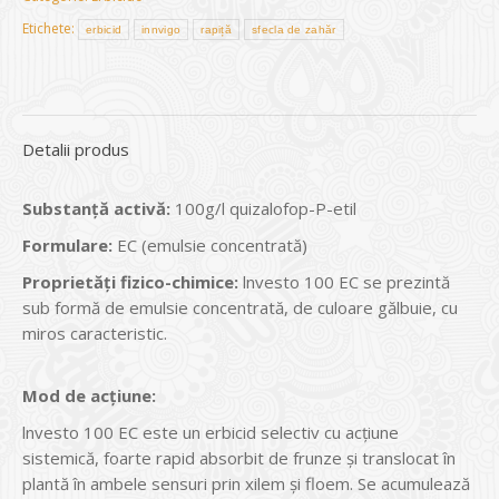
Etichete:
erbicid
innvigo
rapiță
sfecla de zahăr
Detalii produs
Substanţă activă:
100g/l quizalofop-P-etil
Formulare:
EC (emulsie concentrată)
Proprietăţi fizico-chimice:
lnvesto 100 EC se prezintă
sub formă de emulsie concentrată, de culoare gălbuie, cu
miros caracteristic.
Mod de acțiune:
lnvesto 100 EC este un erbicid selectiv cu acţiune
sistemică, foarte rapid absorbit de frunze şi translocat în
plantă în ambele sensuri prin xilem şi floem. Se acumulează