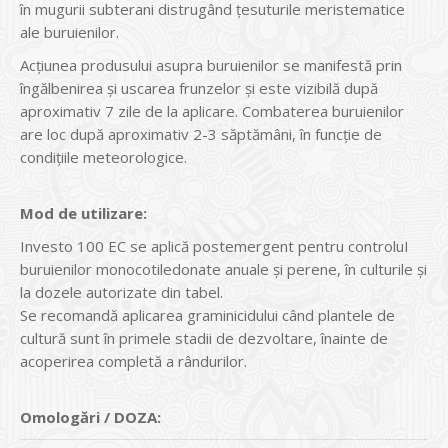
în mugurii subterani distrugând ţesuturile meristematice
ale buruienilor.
Acţiunea produsului asupra buruienilor se manifestă prin
îngălbenirea şi uscarea frunzelor şi este vizibilă după
aproximativ 7 zile de la aplicare. Combaterea buruienilor
are loc după aproximativ 2-3 săptămâni, în funcţie de
condiţiile meteorologice.
Mod de utilizare:
Investo 100 EC se aplică postemergent pentru controluI
buruienilor monocotiledonate anuale şi perene, în culturile şi
la dozele autorizate din tabel.
Se recomandă aplicarea graminicidului când plantele de
cultură sunt în primele stadii de dezvoltare, înainte de
acoperirea completă a rândurilor.
Omologări / DOZA: