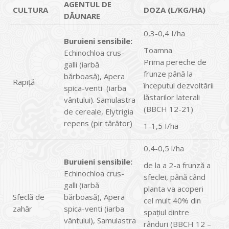
AGENTUL DE
CULTURA
DOZA (L/KG/HA)
DĂUNARE
0,3-0,4 I/ha
Buruieni sensibile:
Toamna
Echinochloa crus-
Prima pereche de
galli (iarbă
frunze până la
bărboasă), Apera
Rapiță
începutul dezvoltării
spica-venti (iarba
lăstarilor laterali
vântului). Samulastra
(BBCH 12-21)
de cereale, Elytrigia
repens (pir târâtor)
1-1,5 I/ha
0,4-0,5 l/ha
Buruieni sensibile:
de la a 2-a frunză a
Echinochloa crus-
sfeclei, până când
galli (iarbă
planta va acoperi
Sfeclă de
bărboasă), Apera
cel mult 40% din
zahăr
spica-venti (iarba
spaţiul dintre
vântului), Samulastra
rânduri (BBCH 12 –