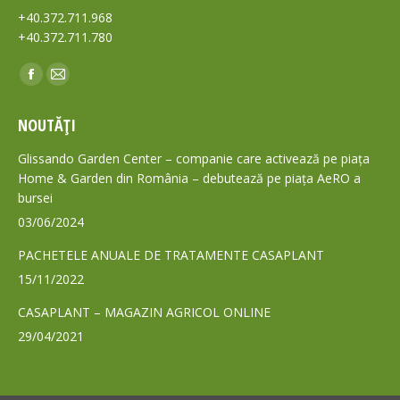
+40.372.711.968
+40.372.711.780
Find us on:
Facebook
Mail
page
page
NOUTĂȚI
opens
opens
in
in
Glissando Garden Center – companie care activează pe piața
new
new
Home & Garden din România – debutează pe piața AeRO a
bursei
window
window
03/06/2024
PACHETELE ANUALE DE TRATAMENTE CASAPLANT
15/11/2022
CASAPLANT – MAGAZIN AGRICOL ONLINE
29/04/2021