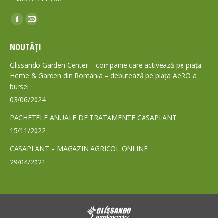
Find us on:
Facebook
Mail
page
page
NOUTĂȚI
opens
opens
in
in
Glissando Garden Center – companie care activează pe piața
new
new
Home & Garden din România – debutează pe piața AeRO a
bursei
window
window
03/06/2024
PACHETELE ANUALE DE TRATAMENTE CASAPLANT
15/11/2022
CASAPLANT – MAGAZIN AGRICOL ONLINE
29/04/2021