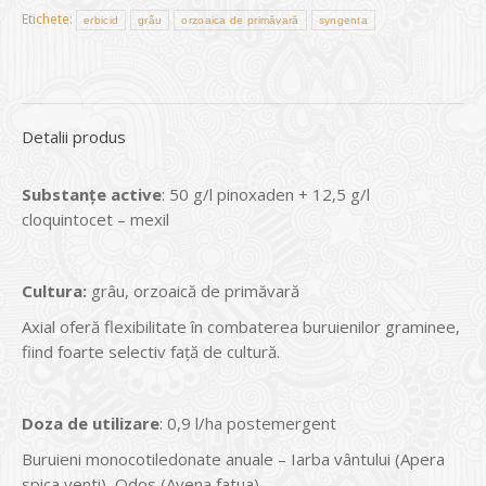
Etichete:
erbicid
grâu
orzoaica de primăvară
syngenta
Detalii produs
Substanțe active
: 50 g/l pinoxaden + 12,5 g/l
cloquintocet – mexil
Cultura
:
grâu, orzoaică de primăvară
Axial oferă flexibilitate în combaterea buruienilor graminee,
fiind foarte selectiv faţă de cultură.
Doz
a
de utilizare
: 0,9 l/ha postemergent
Buruieni monocotiledonate anuale – Iarba vântului (Apera
spica venti), Odos (Avena fatua)