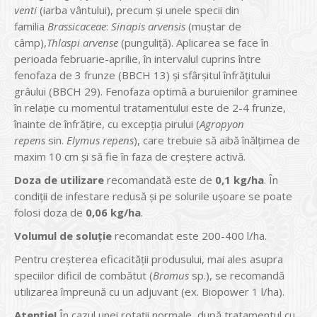
venti
(iarba vântului), precum şi unele specii din
familia
Brassicaceae
:
Sinapis arvensis
(muştar de
câmp),
Thlaspi arvense
(punguliţă). Aplicarea se face în
perioada februarie-aprilie, în intervalul cuprins între
fenofaza de 3 frunze (BBCH 13) și sfârșitul înfrățitului
grâului (BBCH 29). Fenofaza optimǎ a buruienilor graminee
în relație cu momentul tratamentului este de 2-4 frunze,
înainte de înfrățire, cu excepția pirului (
Agropyon
repens
sin.
Elymus repens
), care trebuie să aibă înălțimea de
maxim 10 cm și să fie în faza de creștere activă.
Doza de utilizare
recomandată este de
0,1 kg/ha
. În
condiții de infestare redusă și pe solurile ușoare se poate
folosi doza de
0,06 kg/ha
.
Volumul de soluție
recomandat este 200-400 l/ha.
Pentru creșterea eficacității produsului, mai ales asupra
speciilor dificil de combătut (
Bromus
sp.), se recomandă
utilizarea împreună cu un adjuvant (ex. Biopower 1 l/ha).
Atenție!
În cazul unei rotaţii normale, după tratamentul cu