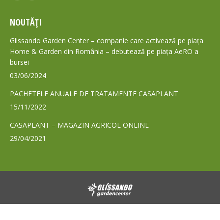
page
page
NOUTĂȚI
opens
opens
in
in
Glissando Garden Center – companie care activează pe piața
new
new
Home & Garden din România – debutează pe piața AeRO a
bursei
window
window
03/06/2024
PACHETELE ANUALE DE TRATAMENTE CASAPLANT
15/11/2022
CASAPLANT – MAGAZIN AGRICOL ONLINE
29/04/2021
© 2024 - Toate drepturile rezervate GLISSANDO Garden Center S.A.
Footer GLS