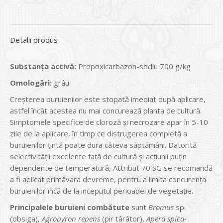
Detalii produs
Substanţa activă:
Propoxicarbazon-sodiu 700 g/kg
Omologări:
grâu
Creșterea buruienilor este stopată imediat după aplicare,
astfel încât acestea nu mai concurează planta de cultură.
Simptomele specifice de cloroză și necrozare apar în 5-10
zile de la aplicare, în timp ce distrugerea completă a
buruienilor țintă poate dura câteva săptămâni. Datorită
selectivității excelente față de cultură și acțiunii puțin
dependente de temperatură, Attribut 70 SG se recomandă
a fi aplicat primăvara devreme, pentru a limita concurența
buruienilor incă de la inceputul perioadei de vegetație.
Principalele buruieni combătute
sunt
Bromus
sp.
(obsiga),
Agropyron repens
(pir târâtor),
Apera spica-