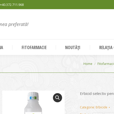
+40.372.711.968
mea preferată!
NA
FITOFARMACIE
NOUTĂȚI
RELAȚIA
You are here:
Home
Fitofarmac
Erbicid selectiv pen
Categorie:
Erbicide