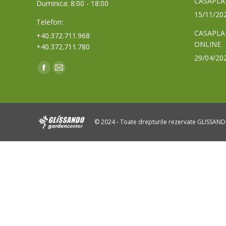
CASAPLA
Duminica: 8:00 - 18:00
15/11/20
Telefon:
CASAPLA
+40.372.711.968
ONLINE
+40.372.711.780
29/04/20
Find us on:
Facebook
Mail
page
page
opens
opens
in
in
© 2024 - Toate drepturile rezervate GLISSAN
new
new
window
window