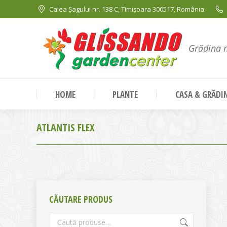
Calea Șagului nr. 138 C, Timișoara 300517, România
Grădina 
HOME
PLANTE
CASA & GRĂDI
ATLANTIS FLEX
CĂUTARE PRODUS