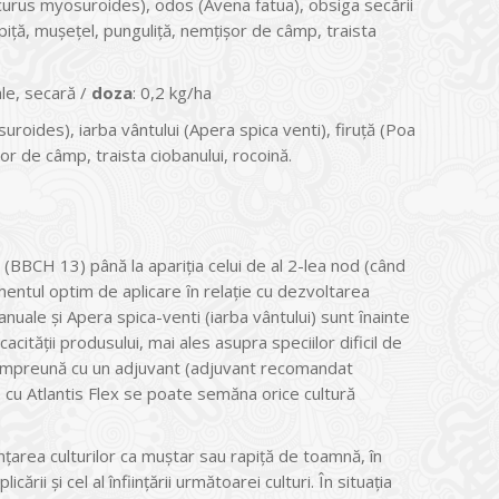
curus myosuroides), odos (Avena fatua), obsiga secării
apiță, mușețel, punguliță, nemțișor de câmp, traista
le, secară /
doza
: 0,2 kg/ha
roides), iarba vântului (Apera spica venti), firuță (Poa
or de câmp, traista ciobanului, rocoină.
(BBCH 13) până la apariția celui de al 2-lea nod (când
ntul optim de aplicare ȋn relaţie cu dezvoltarea
 anuale şi Apera spica-venti (iarba vântului) sunt ȋnainte
cității produsului, mai ales asupra speciilor dificil de
 împreună cu un adjuvant (adjuvant recomandat
e cu Atlantis Flex se poate semăna orice cultură
nțarea culturilor ca muștar sau rapiță de toamnă, în
ii și cel al înființării următoarei culturi. În situaţia