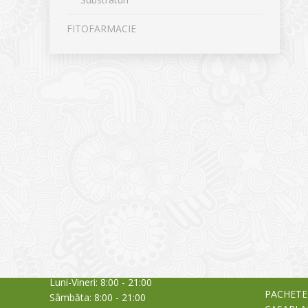
FITOFARMACIE
CONTACT
NOUTĂȚ
Sediul principal
Glissand
care acti
Timișoara, Calea Șagului nr. 138 C
din Româ
Cod Poștal 300517 / România
a bursei
Orar:
03/06/20
Luni-Vineri: 8:00 - 21:00
PACHETE
Sâmbăta: 8:00 - 21:00