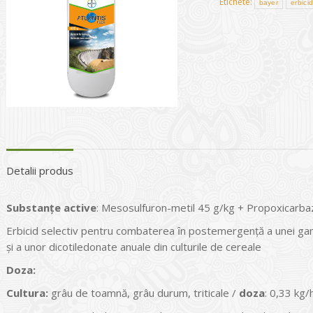
Etichete:
bayer
erbici
Detalii produs
Substan
ţ
e active
: Mesosulfuron-metil 45 g/kg + Propoxi­carba
Erbicid selectiv pentru combaterea ȋn postemergenţă a unei gam
şi a unor dicotiledonate anuale din culturile de cereale
Doza:
Cultura
:
grâu de toamnă, grâu durum, triticale /
doza
: 0,33 kg/