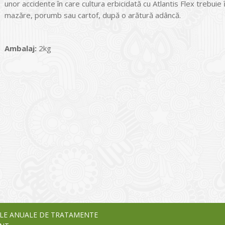
unor accidente în care cultura erbicidată cu Atlantis Flex trebu
mazăre, porumb sau cartof, după o arătură adâncă.
Ambalaj:
2kg
I
o Garden Center – companie
vează pe piața Home & Garden
nia – debutează pe piața AeRO
24
LE ANUALE DE TRATAMENTE