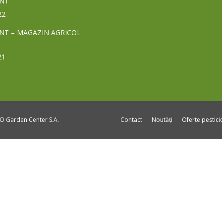
NT
22
NT – MAGAZIN AGRICOL
21
DO Garden Center S.A.
Contact
Noutăți
Oferte pestic