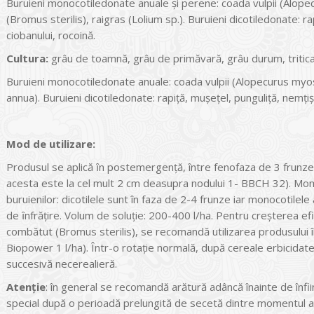
Buruieni monocotiledonate anuale și perene: coada vulpii (Alope
(Bromus sterilis), raigras (Lolium sp.). Buruieni dicotiledonate: r
ciobanului, rocoină.
Cultura
:
grâu de toamnă, grâu de primăvară, grâu durum, tritica
Buruieni monocotiledonate anuale: coada vulpii (Alopecurus myosu
annua). Buruieni dicotiledonate: rapiță, mușețel, punguliță, nemțiș
Mod de utilizare:
Produsul se aplică ȋn postemergenţă, între fenofaza de 3 frunze 
acesta este la cel mult 2 cm deasupra nodului 1- BBCH 32). Mome
buruienilor: dicotilele sunt în faza de 2-4 frunze iar monocotilele
de ȋnfrăţire. Volum de soluție: 200-400 l/ha. Pentru creșterea efica
combătut (Bromus sterilis), se recomandă utilizarea produsului
Biopower 1 l/ha). Într-o rotaţie normală, după cereale erbicidat
succesivă necerealieră.
Atenție
: în general se recomandă arătură adâncă înainte de înfii
special după o perioadă prelungită de secetă dintre momentul aplicăr