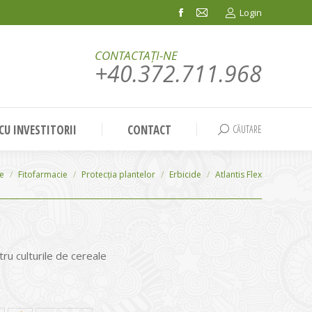
Login
Facebook
Mail
page
page
CONTACTAȚI-NE
opens
opens
+40.372.711.968
in
in
new
new
window
window
 CU INVESTITORII
CONTACT
CĂUTARE
Search:
ie
Fitofarmacie
Protecția plantelor
Erbicide
Atlantis Flex
tru culturile de cereale