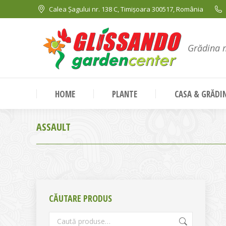
Calea Șagului nr. 138 C, Timișoara 300517, România
Grădina 
HOME
PLANTE
CASA & GRĂDI
ASSAULT
CĂUTARE PRODUS