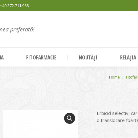
+40.372.711.968
mea preferată!
NA
FITOFARMACIE
NOUTĂȚI
RELAȚIA
You are here:
Home
Fitofa
Erbicid selectiv, ca
o translocare foarte