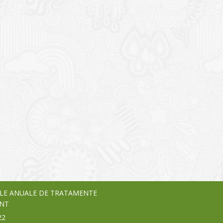
I
o Garden Center – companie
vează pe piața Home & Garden
nia – debutează pe piața AeRO
24
LE ANUALE DE TRATAMENTE
NT
22