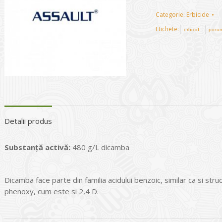
Categorie:
Erbicide
Etichete:
erbicid
poru
Detalii produs
Substanţă activă
:
480 g/L dicamba
Dicamba face parte din familia acidului benzoic, similar ca si str
phenoxy, cum este si 2,4 D.