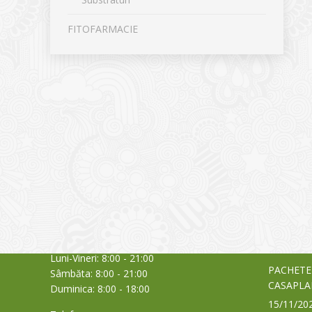
FITOFARMACIE
CONTACT
NOUTĂȚ
Sediul principal
Glissand
care acti
Timișoara, Calea Șagului nr. 138 C
din Româ
Cod Poștal 300517 / România
a bursei
Orar:
03/06/20
Luni-Vineri: 8:00 - 21:00
PACHETE
Sâmbăta: 8:00 - 21:00
CASAPLA
Duminica: 8:00 - 18:00
15/11/20