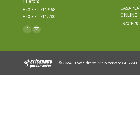
Telefon:
CASAPLA
+40.372.711.968
ONLINE
+40.372.711.780
29/04/20
Find us on:
Facebook
Mail
page
page
opens
opens
in
in
© 2024 - Toate drepturile rezervate GLISSAN
new
new
window
window