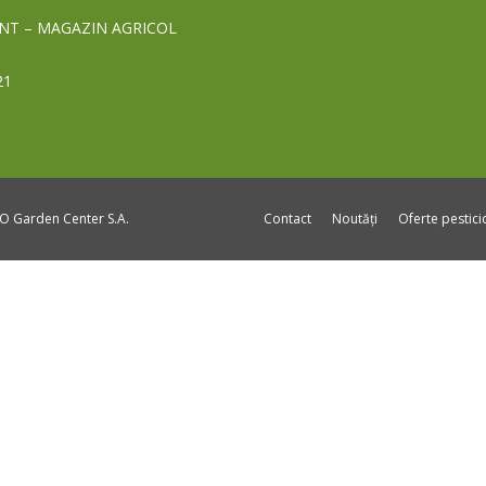
NT – MAGAZIN AGRICOL
21
DO Garden Center S.A.
Contact
Noutăți
Oferte pestic