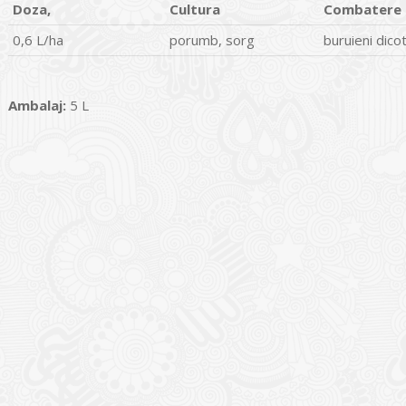
Doza,
Cultura
Combatere
0,6 L/ha
porumb, sorg
buruieni dic
Ambalaj:
5 L