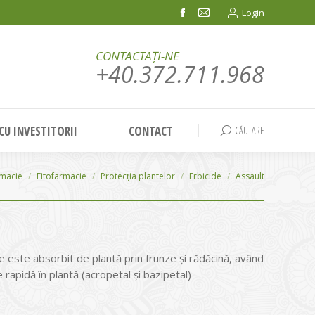
Login
Facebook
Mail
page
page
CONTACTAȚI-NE
opens
opens
+40.372.711.968
in
in
new
new
window
window
 CU INVESTITORII
CONTACT
CĂUTARE
Search:
rmacie
Fitofarmacie
Protecția plantelor
Erbicide
Assault
re este absorbit de plantă prin frunze și rădăcină, având
 rapidă în plantă (acropetal și bazipetal)