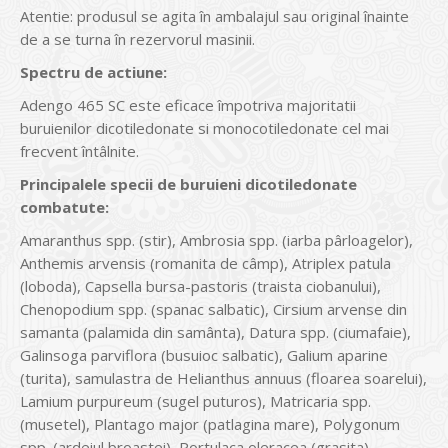
Atentie: produsul se agita în ambalajul sau original înainte
de a se turna în rezervorul masinii.
Spectru de actiune:
Adengo 465 SC este eficace împotriva majoritatii
buruienilor dicotiledonate si monocotiledonate cel mai
frecvent întâlnite.
Principalele specii de buruieni dicotiledonate
combatute:
Amaranthus spp. (stir), Ambrosia spp. (iarba pârloagelor),
Anthemis arvensis (romanita de câmp), Atriplex patula
(loboda), Capsella bursa-pastoris (traista ciobanului),
Chenopodium spp. (spanac salbatic), Cirsium arvense din
samanta (palamida din samânta), Datura spp. (ciumafaie),
Galinsoga parviflora (busuioc salbatic), Galium aparine
(turita), samulastra de Helianthus annuus (floarea soarelui),
Lamium purpureum (sugel puturos), Matricaria spp.
(musetel), Plantago major (patlagina mare), Polygonum
spp. (ardeiul broastei), Portulaca oleracea (grasita),