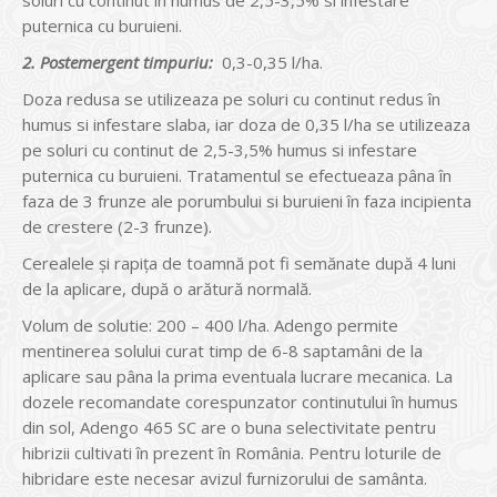
soluri cu continut în humus de 2,5-3,5% si infestare
puternica cu buruieni.
2. Postemergent timpuriu:
0,3-0,35 l/ha.
Doza redusa se utilizeaza pe soluri cu continut redus în
humus si infestare slaba, iar doza de 0,35 l/ha se utilizeaza
pe soluri cu continut de 2,5-3,5% humus si infestare
puternica cu buruieni. Tratamentul se efectueaza pâna în
faza de 3 frunze ale porumbului si buruieni în faza incipienta
de crestere (2-3 frunze).
Cerealele şi rapiţa de toamnă pot fi semănate după 4 luni
de la aplicare, după o arătură normală.
Volum de solutie: 200 – 400 l/ha. Adengo permite
mentinerea solului curat timp de 6-8 saptamâni de la
aplicare sau pâna la prima eventuala lucrare mecanica. La
dozele recomandate corespunzator continutului în humus
din sol, Adengo 465 SC are o buna selectivitate pentru
hibrizii cultivati în prezent în România. Pentru loturile de
hibridare este necesar avizul furnizorului de samânta.