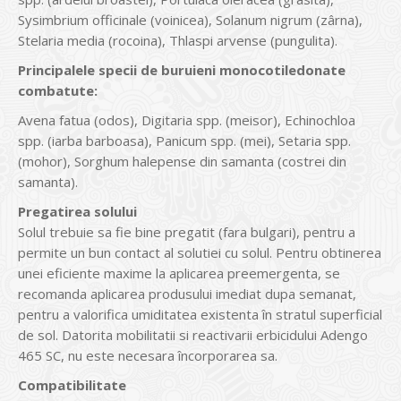
Sysimbrium officinale (voinicea), Solanum nigrum (zârna),
Stelaria media (rocoina), Thlaspi arvense (pungulita).
Principalele specii de buruieni monocotiledonate
combatute:
Avena fatua (odos), Digitaria spp. (meisor), Echinochloa
spp. (iarba barboasa), Panicum spp. (mei), Setaria spp.
(mohor), Sorghum halepense din samanta (costrei din
samanta).
Pregatirea solului
Solul trebuie sa fie bine pregatit (fara bulgari), pentru a
permite un bun contact al solutiei cu solul. Pentru obtinerea
unei eficiente maxime la aplicarea preemergenta, se
recomanda aplicarea produsului imediat dupa semanat,
pentru a valorifica umiditatea existenta în stratul superficial
de sol. Datorita mobilitatii si reactivarii erbicidului Adengo
465 SC, nu este necesara încorporarea sa.
Compatibilitate