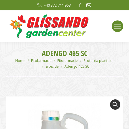
Facebook
Mail
+40.372.711.968
page
page
opens
opens
in
in
new
new
window
window
ADENGO 465 SC
You are here:
Home
Fitofarmacie
Fitofarmacie
Protecția plantelor
Erbicide
Adengo 465 SC