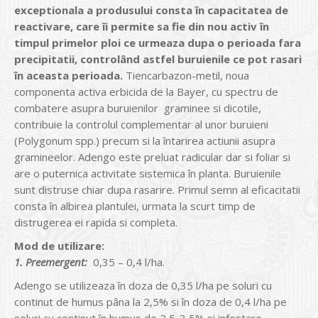
exceptionala a produsului consta în capacitatea de
reactivare, care îi permite sa fie din nou activ în
timpul primelor ploi ce urmeaza dupa o perioada fara
precipitatii, controlând astfel buruienile ce pot rasari
în aceasta perioada.
Tiencarbazon-metil, noua
componenta activa erbicida de la Bayer, cu spectru de
combatere asupra buruienilor graminee si dicotile,
contribuie la controlul complementar al unor buruieni
(Polygonum spp.) precum si la întarirea actiunii asupra
gramineelor. Adengo este preluat radicular dar si foliar si
are o puternica activitate sistemica în planta. Buruienile
sunt distruse chiar dupa rasarire. Primul semn al eficacitatii
consta în albirea plantulei, urmata la scurt timp de
distrugerea ei rapida si completa.
Mod de utilizare:
1. Preemergent:
0,35 – 0,4 l/ha.
Adengo se utilizeaza în doza de 0,35 l/ha pe soluri cu
continut de humus pâna la 2,5% si în doza de 0,4 l/ha pe