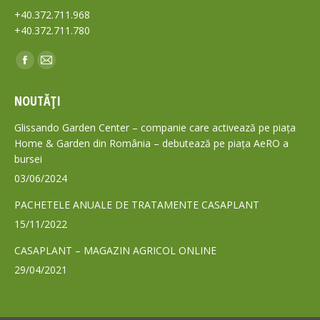
+40.372.711.968
+40.372.711.780
Find us on:
Facebook
Mail
page
page
NOUTĂȚI
opens
opens
in
in
Glissando Garden Center – companie care activează pe piața
new
new
Home & Garden din România – debutează pe piața AeRO a
bursei
window
window
03/06/2024
PACHETELE ANUALE DE TRATAMENTE CASAPLANT
15/11/2022
CASAPLANT – MAGAZIN AGRICOL ONLINE
29/04/2021