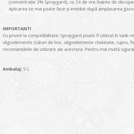
(concentraţie 2% Spraygard), cu 24 de ore înainte de decope
Aplicarea se mai poate face şi imediat după amplasarea gazonul
IMPORTANT!
Cu privire la compatibilitate: Spraygard poate fi utilizat în tank
oligoelemente (săruri de bor, oligoelemente chelatate, cupru, fie
recomandările de utilizare ale acestora. Pentru mai multă sigura
Ambalaj:
5 L
I
o Garden Center – companie