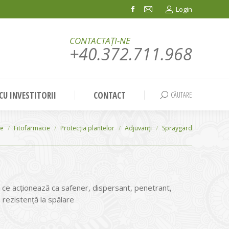
Login
Facebook
Mail
page
page
CONTACTAȚI-NE
opens
opens
+40.372.711.968
in
in
new
new
window
window
 CU INVESTITORII
CONTACT
CĂUTARE
Search:
ie
Fitofarmacie
Protecția plantelor
Adjuvanți
Spraygard
ce acţionează ca safener, dispersant, penetrant,
 rezistenţă la spălare