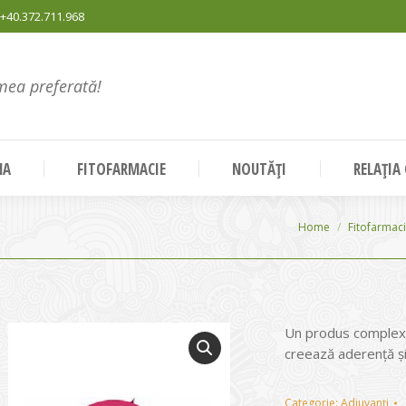
+40.372.711.968
mea preferată!
NA
FITOFARMACIE
NOUTĂȚI
RELAȚIA
You are here:
Home
Fitofarmac
Un produs complex 
creează aderenţă şi
Categorie:
Adjuvanți