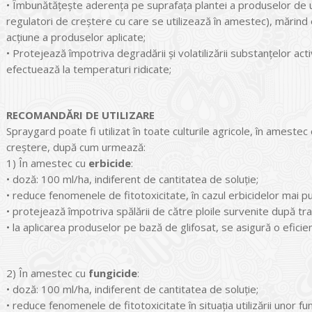
• Îmbunătăţeşte aderenţa pe suprafaţa plantei a produselor de uz 
regulatori de creştere cu care se utilizează în amestec), mărind
acţiune a produselor aplicate;
• Protejează împotriva degradării şi volatilizării substanţelor ac
efectuează la temperaturi ridicate;
RECOMANDĂRI DE UTILIZARE
Spraygard poate fi utilizat în toate culturile agricole, în amestec 
creştere, după cum urmează:
1) În amestec cu
erbicide
:
• doză: 100 ml/ha, indiferent de cantitatea de soluţie;
• reduce fenomenele de fitotoxicitate, în cazul erbicidelor mai pu
• protejează împotriva spălării de către ploile survenite după tr
• la aplicarea produselor pe bază de glifosat, se asigură o eficie
2) În amestec cu
fungicide
:
• doză: 100 ml/ha, indiferent de cantitatea de soluţie;
• reduce fenomenele de fitotoxicitate în situaţia utilizării unor f