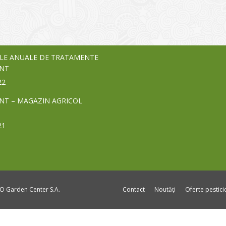
vează pe piața Home & Garden
nia – debutează pe piața AeRO
24
LE ANUALE DE TRATAMENTE
NT
22
NT – MAGAZIN AGRICOL
21
DO Garden Center S.A.
Contact
Noutăți
Oferte pestic