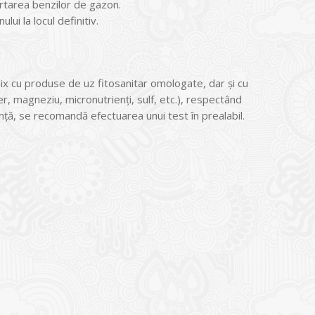
rtarea benzilor de gazon.
ui la locul definitiv.
–mix cu produse de uz fitosanitar omologate, dar şi cu
r, magneziu, micronutrienţi, sulf, etc.), respectând
nţă, se recomandă efectuarea unui test în prealabil.