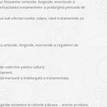
fitosanitar (erbicide, fungicide, insecticide şi
 eficacitatea tratamentelor şi prelungind perioada de
tive sub efectul razelor solare, când tratamentele se
cu erbicide, fungicide, insecticide şi regulatori de
ţin selective pentru cultură;
atament;
nţă mai bună şi îndelungată a tratamentului.
ungicide sistemice la culturile păioase – aceste produse,