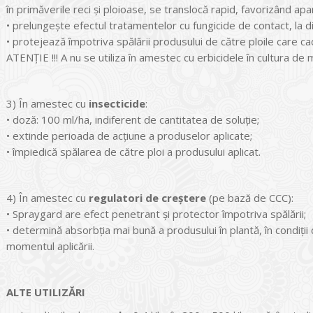
în primăverile reci şi ploioase, se translocă rapid, favorizând apar
• prelungeşte efectul tratamentelor cu fungicide de contact, la div
• protejează împotriva spălării produsului de către ploile care 
ATENŢIE !!! A nu se utiliza în amestec cu erbicidele în cultura de
3) În amestec cu
insecticide
:
• doză: 100 ml/ha, indiferent de cantitatea de soluţie;
• extinde perioada de acţiune a produselor aplicate;
• împiedică spălarea de către ploi a produsului aplicat.
4) În amestec cu
regulatori de creştere
(pe bază de CCC):
• Spraygard are efect penetrant şi protector împotriva spălării;
• determină absorbţia mai bună a produsului în plantă, în condiţi
momentul aplicării.
ALTE UTILIZĂRI