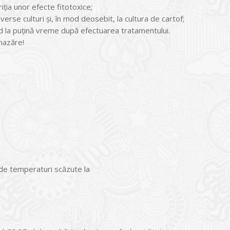
iţia unor efecte fitotoxice;
erse culturi şi, în mod deosebit, la cultura de cartof;
cad la puţină vreme după efectuarea tratamentului.
 mazăre!
i de temperaturi scăzute la