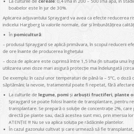
La culturile de
cereale
: 0,4 l/ha în 200 – 500 l/ha apă, în stad
boabelor este în jur de 30%.
Aplicarea adjuvantului Spraygard va avea ca efecte reducerea risc
indicelui Hargberg la valorile normale, dar şi îmbunătăţirea calităţi
În
pomicultură
:
– produsul Spraygard se aplică primăvara, în scopul reducerii efec
de ore înainte de producerea îngheţului
– doza de aplicare este cuprinsă între 1,5 l/ha (în situaţia unui îng
utilizarea unei doze mari asigură protecţie mai îndelungată (circ
De exemplu: în cazul unor temperaturi de până la – 5ºC, o doză d
săptămâni; la nevoie, tratamentul poate fi repetat, fără afectarea
La culturile de
legume
,
pomi
şi
arbuşti fructiferi
,
plante 
Spraygard se poate folosi înainte de transplantare, pentru r
transplantare. Se prepară o soluţie de concentraţie 2%, care 
directă pe plante sau, dacă acestea sunt mici, prin imersia lor 
ATENŢIE !!! Nu se va aplica soluţia pe rădăcinile plantelor.
În cazul gazonului cultivat şi care urmează să fie transplantat,