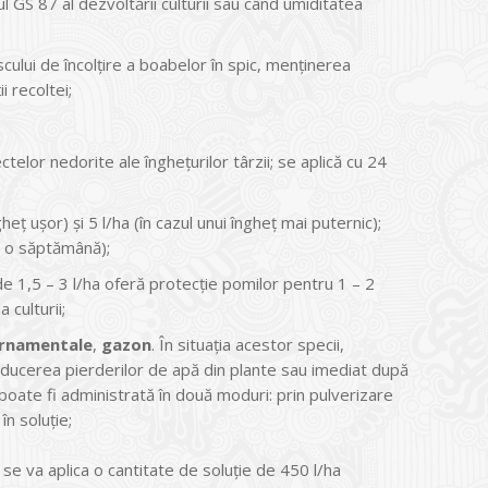
iul GS 87 al dezvoltării culturii sau când umiditatea
ului de încolţire a boabelor în spic, menţinerea
i recoltei;
telor nedorite ale îngheţurilor târzii; se aplică cu 24
heţ uşor) şi 5 l/ha (în cazul unui îngheţ mai puternic);
a o săptămână);
e 1,5 – 3 l/ha oferă protecţie pomilor pentru 1 – 2
 culturii;
ornamentale
,
gazon
. În situaţia acestor specii,
educerea pierderilor de apă din plante sau imediat după
poate fi administrată în două moduri: prin pulverizare
în soluţie;
 se va aplica o cantitate de soluţie de 450 l/ha