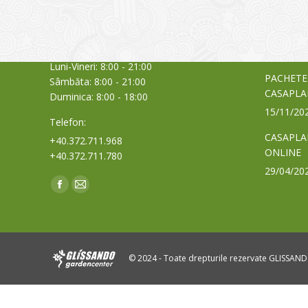
care acti
Timișoara, Calea Șagului nr. 138 C
din Româ
Cod Poștal 300517 / România
a bursei
Orar:
03/06/20
Luni-Vineri: 8:00 - 21:00
PACHETE
Sâmbăta: 8:00 - 21:00
CASAPLA
Duminica: 8:00 - 18:00
15/11/20
Telefon:
CASAPLA
+40.372.711.968
ONLINE
+40.372.711.780
29/04/20
Find us on:
Facebook
Mail
page
page
opens
opens
in
in
© 2024 - Toate drepturile rezervate GLISSAN
new
new
window
window