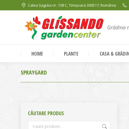
Calea Șagului nr. 138 C, Timișoara 300517, România
Grădina 
HOME
PLANTE
CASA & GRĂDI
SPRAYGARD
CĂUTARE PRODUS