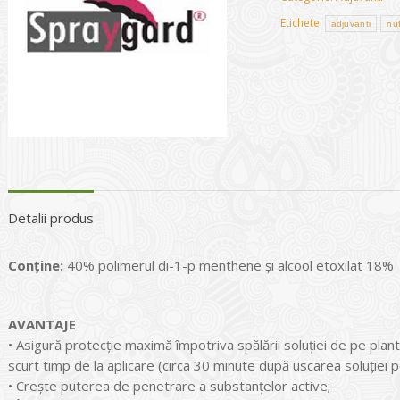
Etichete:
adjuvanti
nu
Detalii produs
Conţine:
40% polimerul di-1-p menthene şi alcool etoxilat 18%
AVANTAJE
• Asigură protecţie maximă împotriva spălării soluţiei de pe plante,
scurt timp de la aplicare (circa 30 minute după uscarea soluţiei p
• Creşte puterea de penetrare a substanţelor active;