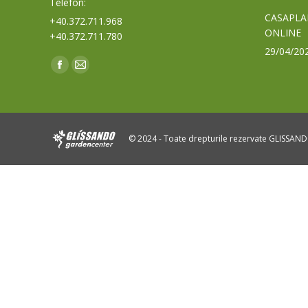
Telefon:
CASAPLA
+40.372.711.968
ONLINE
+40.372.711.780
29/04/20
Find us on:
Facebook
Mail
page
page
opens
opens
in
in
© 2024 - Toate drepturile rezervate GLISSAN
new
new
window
window