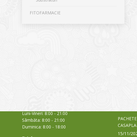
FITOFARMACIE
CONTACT
NOUTĂȚ
Sediul principal
Glissand
care acti
Timișoara, Calea Șagului nr. 138 C
din Româ
Cod Poștal 300517 / România
a bursei
Orar:
03/06/20
Luni-Vineri: 8:00 - 21:00
PACHETE
Sâmbăta: 8:00 - 21:00
CASAPLA
Duminica: 8:00 - 18:00
15/11/20