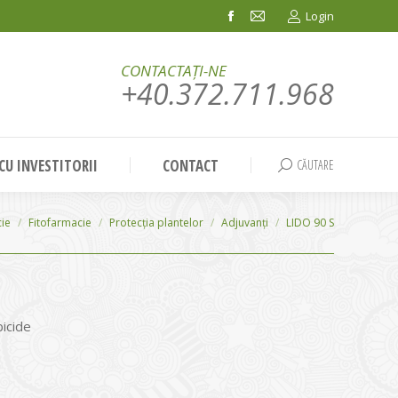
Login
Facebook
Mail
page
page
CONTACTAȚI-NE
opens
opens
+40.372.711.968
in
in
new
new
window
window
 CU INVESTITORII
CONTACT
CĂUTARE
Search:
cie
Fitofarmacie
Protecția plantelor
Adjuvanți
LIDO 90 S
icide