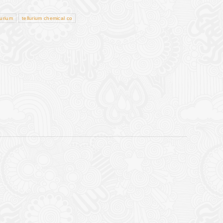
lurium
tellurium chemical co