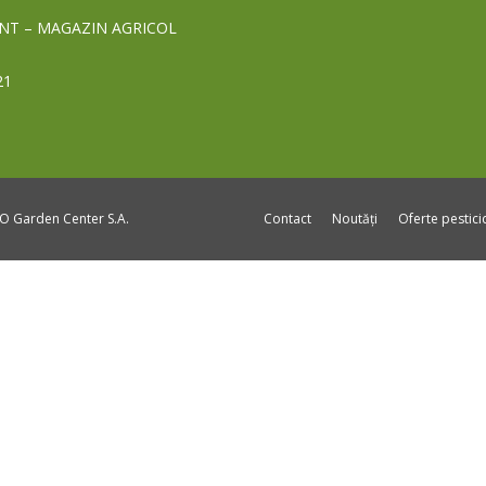
NT – MAGAZIN AGRICOL
21
DO Garden Center S.A.
Contact
Noutăți
Oferte pestic