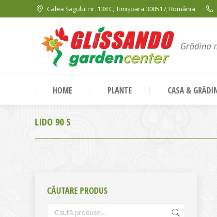
Calea Șagului nr. 138 C, Timișoara 300517, România
Grădina 
HOME
PLANTE
CASA & GRĂDI
LIDO 90 S
CĂUTARE PRODUS