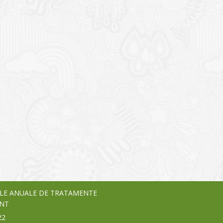
I
o Garden Center – companie
vează pe piața Home & Garden
nia – debutează pe piața AeRO
24
LE ANUALE DE TRATAMENTE
NT
22