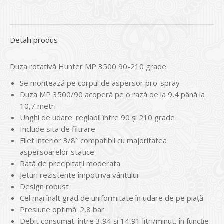
Detalii produs
Duza rotativă Hunter MP 3500 90-210 grade.
Se montează pe corpul de aspersor pro-spray
Duza MP 3500/90 acoperă pe o rază de la 9,4 până la
10,7 metri
Unghi de udare: reglabil între 90 și 210 grade
Include sita de filtrare
Filet interior 3/8″ compatibil cu majoritatea
aspersoarelor statice
Rată de precipitații moderata
Jeturi rezistente împotriva vântului
Design robust
Cel mai înalt grad de uniformitate în udare de pe piață
Presiune optimă: 2,8 bar
Debit consumat: între 3,94 și 14,91 litri/minut, în funcție