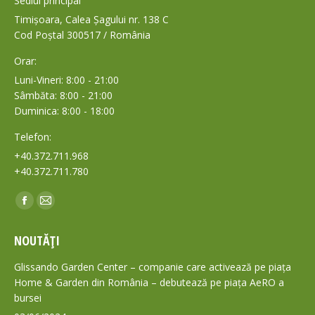
Sediul principal
Timișoara, Calea Șagului nr. 138 C
Cod Poștal 300517 / România
Orar:
Luni-Vineri: 8:00 - 21:00
Sâmbăta: 8:00 - 21:00
Duminica: 8:00 - 18:00
Telefon:
+40.372.711.968
+40.372.711.780
Find us on:
Facebook
Mail
page
page
NOUTĂȚI
opens
opens
in
in
Glissando Garden Center – companie care activează pe piața
new
new
Home & Garden din România – debutează pe piața AeRO a
bursei
window
window