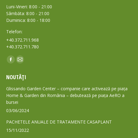
Luni-Vineri: 8:00 - 21:00
Sâmbăta: 8:00 - 21:00
Duminica: 8:00 - 18:00
Telefon:
+40.372.711.968
+40.372.711.780
Find us on:
Facebook
Mail
page
page
NOUTĂȚI
opens
opens
in
in
Glissando Garden Center – companie care activează pe piața
new
new
Home & Garden din România – debutează pe piața AeRO a
bursei
window
window
03/06/2024
PACHETELE ANUALE DE TRATAMENTE CASAPLANT
15/11/2022