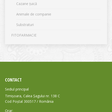
Cazane țuică
Animale de companie
Substraturi
FITOFARMACIE
CONTACT
Sediul principal
Timișoara, Calea Șagului nr. 138 C
Cod Poștal 300517 / România
Orar: