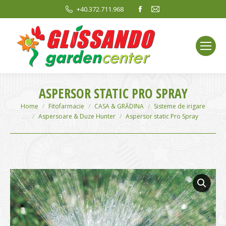
Facebook
Mail
+40.372.711.968
page
page
opens
opens
in
in
new
new
window
window
ASPERSOR STATIC PRO SPRAY
You are here:
Home
Fitofarmacie
CASA & GRĂDINA
Sisteme de irigare
Aspersoare & Duze Hunter
Aspersor static Pro Spray