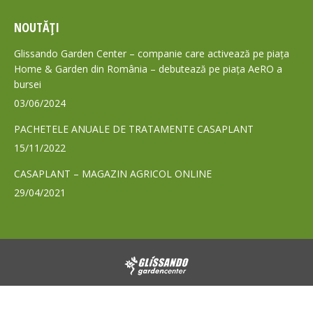
page
page
NOUTĂȚI
opens
opens
in
in
Glissando Garden Center – companie care activează pe piața
new
new
Home & Garden din România – debutează pe piața AeRO a
bursei
window
window
03/06/2024
PACHETELE ANUALE DE TRATAMENTE CASAPLANT
15/11/2022
CASAPLANT – MAGAZIN AGRICOL ONLINE
29/04/2021
© 2024 - Toate drepturile rezervate GLISSANDO Garden Center S.A.
Footer GLS