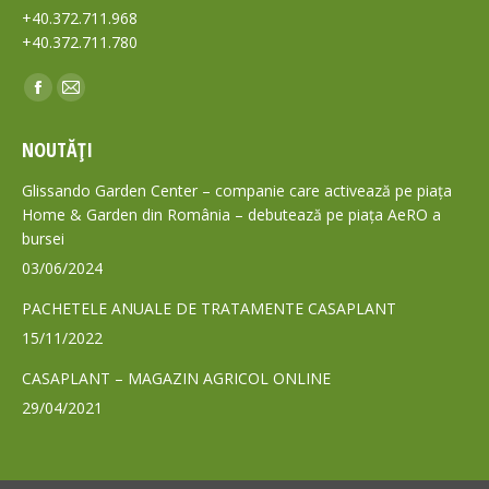
+40.372.711.968
+40.372.711.780
Find us on:
Facebook
Mail
page
page
NOUTĂȚI
opens
opens
in
in
Glissando Garden Center – companie care activează pe piața
new
new
Home & Garden din România – debutează pe piața AeRO a
bursei
window
window
03/06/2024
PACHETELE ANUALE DE TRATAMENTE CASAPLANT
15/11/2022
CASAPLANT – MAGAZIN AGRICOL ONLINE
29/04/2021