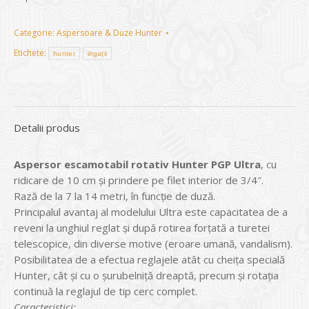
Categorie:
Aspersoare & Duze Hunter
Etichete:
hunter
irigații
Detalii produs
Aspersor escamotabil rotativ Hunter PGP Ultra
, cu
ridicare de 10 cm și prindere pe filet interior de 3/4″.
Rază de la 7 la 14 metri, în funcție de duză.
Principalul avantaj al modelului Ultra este capacitatea de a
reveni la unghiul reglat și după rotirea forțată a turetei
telescopice, din diverse motive (eroare umană, vandalism).
Posibilitatea de a efectua reglajele atât cu cheița specială
Hunter, cât și cu o șurubelniță dreaptă, precum și rotația
continuă la reglajul de tip cerc complet.
Caracteristici: