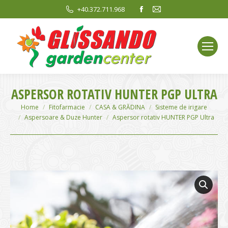
Facebook
Mail
+40.372.711.968
page
page
opens
opens
in
in
new
new
window
window
ASPERSOR ROTATIV HUNTER PGP ULTRA
You are here:
Home
Fitofarmacie
CASA & GRĂDINA
Sisteme de irigare
Aspersoare & Duze Hunter
Aspersor rotativ HUNTER PGP Ultra