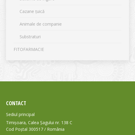
Cazane țuică
Animale de companie
Substraturi
FITOFARMACIE
CONTACT
Sediul principal
Timișoara, Calea Șagului nr. 138 C
Cod Poștal 300517 / România