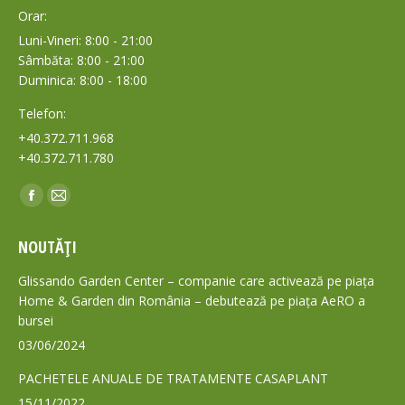
Orar:
Luni-Vineri: 8:00 - 21:00
Sâmbăta: 8:00 - 21:00
Duminica: 8:00 - 18:00
Telefon:
+40.372.711.968
+40.372.711.780
Find us on:
Facebook
Mail
page
page
NOUTĂȚI
opens
opens
in
in
Glissando Garden Center – companie care activează pe piața
new
new
Home & Garden din România – debutează pe piața AeRO a
bursei
window
window
03/06/2024
PACHETELE ANUALE DE TRATAMENTE CASAPLANT
15/11/2022