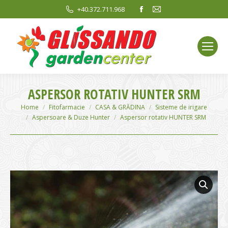
Facebook
Mail
+40.372.711.968
page
page
opens
opens
in
in
new
new
window
window
ASPERSOR ROTATIV HUNTER SRM
You are here:
Home
Fitofarmacie
CASA & GRĂDINA
Sisteme de irigare
Aspersoare & Duze Hunter
Aspersor rotativ HUNTER SRM