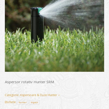
Aspersor rotativ Hunter SRM
Categorie:
Aspersoare & Duze Hunter
Etichete:
hunter
irigații