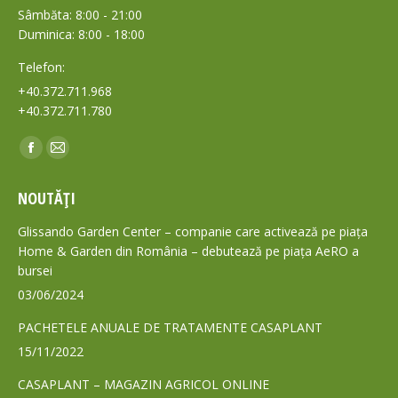
Sâmbăta: 8:00 - 21:00
Duminica: 8:00 - 18:00
Telefon:
+40.372.711.968
+40.372.711.780
Find us on:
Facebook
Mail
page
page
NOUTĂȚI
opens
opens
in
in
Glissando Garden Center – companie care activează pe piața
new
new
Home & Garden din România – debutează pe piața AeRO a
bursei
window
window
03/06/2024
PACHETELE ANUALE DE TRATAMENTE CASAPLANT
15/11/2022
CASAPLANT – MAGAZIN AGRICOL ONLINE