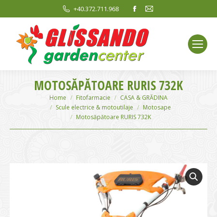
Facebook
Mail
+40.372.711.968
page
page
opens
opens
in
in
new
new
window
window
MOTOSĂPĂTOARE RURIS 732K
You are here:
Home
Fitofarmacie
CASA & GRĂDINA
Scule electrice & motoutilaje
Motosape
Motosăpătoare RURIS 732K