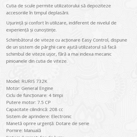
Cutia de scule permite utilizatorului să depoziteze
accesoriile în timpul deplasării.
Uşurinţă şi confort în utilizare, indiferent de nivelul de
experienţă şi cunoştinţe.
Schimbătorul de viteze cu acţionare Easy Control, dispune
de un sistem de pârghii care ajută utilizatorul să facă
schimbul de viteze uşor, fără a mai indexa mecanic
pinioanele din cutia de viteze.
Model: RURIS 732K
Motor: General Engine
Ciclu de funcţionare: 4 timpi
Putere motor: 7.5 CP
Capacitate cilindrică: 208 cc
Sistem de aprindere: Electronic
Manetă oprire urgenţă: Dotare de serie
Pornire: Manuală