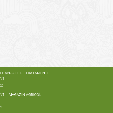
I
o Garden Center – companie
vează pe piața Home & Garden
nia – debutează pe piața AeRO
24
LE ANUALE DE TRATAMENTE
NT
22
NT – MAGAZIN AGRICOL
21