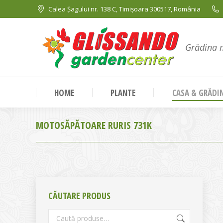
Calea Șagului nr. 138 C, Timișoara 300517, România
Grădina 
HOME
PLANTE
CASA & GRĂDI
MOTOSĂPĂTOARE RURIS 731K
CĂUTARE PRODUS