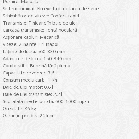
Pornire: Manuală
Sistem iluminat: Nu există în dotarea de serie
Schimbător de viteze: Confort-rapid
Transmisie: Pinioane în baie de ulei
Carcasă transmisie: Fontă nodulară
Acţionare cabluri: Mecanică
Viteze: 2 înainte + 1 înapoi
Lățime de lucru: 560-830 mm
Adâncime de lucru: 150-340 mm
Combustibil: Benzină fără plumb
Capacitate rezervor: 3,6 l
Consum mediu carb.: 1 l/h
Baie de ulei motor: 0,6 l
Baie de ulei transmisie: 2,2 l
Suprafaţă medie lucrată: 600-1000 mp/h
Greutate: 86 kg
Garanţie produs: 24 luni