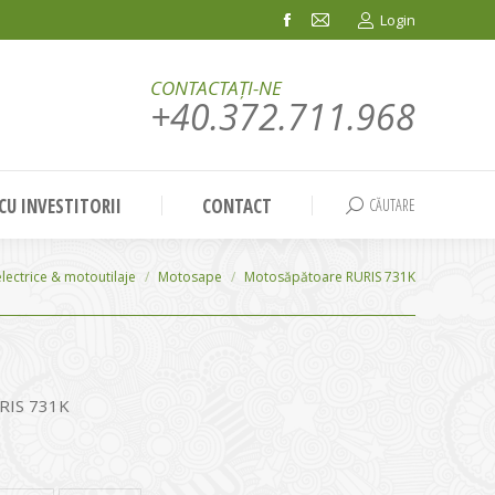
Login
Facebook
Mail
page
page
CONTACTAȚI-NE
opens
opens
+40.372.711.968
in
in
new
new
window
window
 CU INVESTITORII
CONTACT
CĂUTARE
Search:
electrice & motoutilaje
Motosape
Motosăpătoare RURIS 731K
RIS 731K