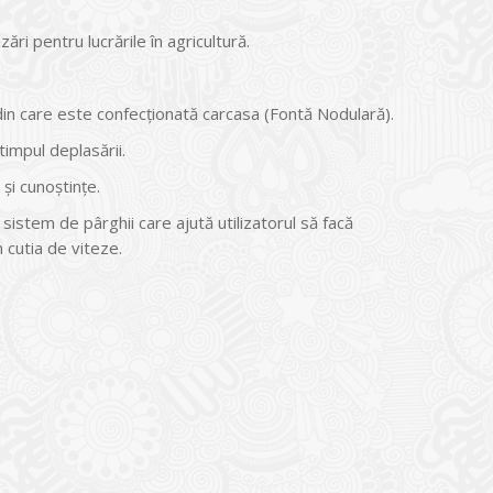
i pentru lucrările în agricultură.
i din care este confecţionată carcasa (Fontă Nodulară).
timpul deplasării.
 şi cunoştinţe.
istem de pârghii care ajută utilizatorul să facă
 cutia de viteze.