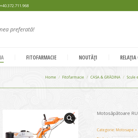
+40.372.711.968
mea preferată!
NA
FITOFARMACIE
NOUTĂȚI
RELAȚIA
You are here:
Home
Fitofarmacie
CASA & GRĂDINA
Scule 
Motosăpătoare RU
Categorie:
Motosape