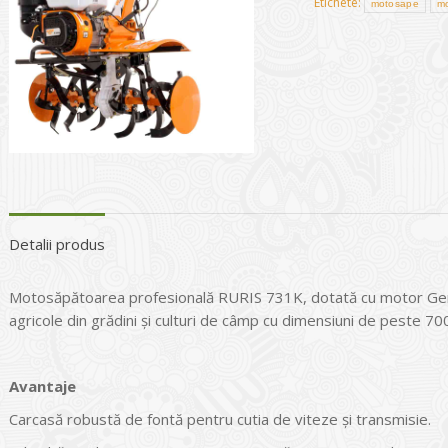
Etichete:
motosape
mo
Detalii produs
Motosăpătoarea profesională RURIS 731K, dotată cu motor Gener
agricole din grădini şi culturi de câmp cu dimensiuni de peste 70
Avantaje
Carcasă robustă de fontă pentru cutia de viteze şi transmisie.