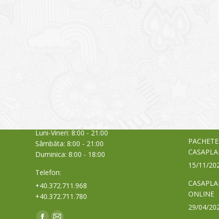
CONTACT
NOUTĂȚ
Sediul principal
Glissand
care acti
Timișoara, Calea Șagului nr. 138 C
din Româ
Cod Poștal 300517 / România
a bursei
Orar:
03/06/20
Luni-Vineri: 8:00 - 21:00
PACHETE
Sâmbăta: 8:00 - 21:00
CASAPLA
Duminica: 8:00 - 18:00
15/11/20
Telefon:
CASAPLA
+40.372.711.968
ONLINE
+40.372.711.780
29/04/20
Find us on: