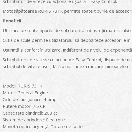
Schimbător de viteze cu acţionare uşoară – Easy Control.
Motosăpătoarea RURIS 731K permite toate tipurile de accesorizăr
Beneficii
Utilizare pe toate tipurile de sol datorită robusteţii materialulu
Cutia de scule permite utilizatorului să depoziteze accesoriile în 
Uşurinţă şi confort în utilizare, indiferent de nivelul de experienţă
Schimbătorul de viteze cu acţionare Easy Control, dispune de un s
schimbul de viteze uşor, fără a mai indexa mecanic pinioanele din
Model: RURIS 731K
Motor: General Engine
Ciclu de funcţionare: 4 timpi
Putere motor: 7.5 CP
Capacitate cilindrică: 208 cc
Sistem de aprindere: Electronic
Manetă oprire urgenţă: Dotare de serie