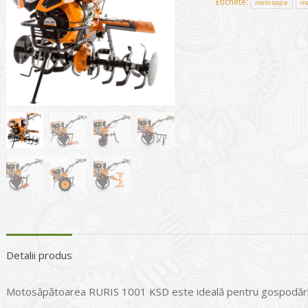
Etichete:
motosape
mo
Detalii produs
Motosăpătoarea RURIS 1001 KSD este ideală pentru gospodăriil