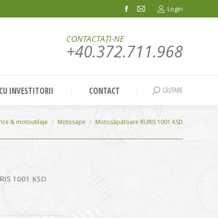
Login
Facebook
Mail
page
page
CONTACTAȚI-NE
opens
opens
+40.372.711.968
in
in
new
new
window
window
 CU INVESTITORII
CONTACT
CĂUTARE
Search:
rice & motoutilaje
Motosape
Motosăpătoare RURIS 1001 KSD
RIS 1001 KSD