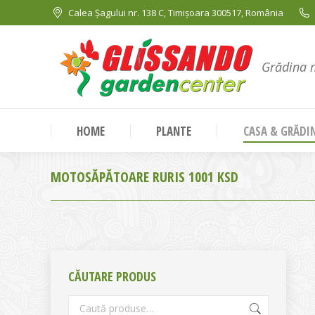
Calea Șagului nr. 138 C, Timișoara 300517, România
Grădina 
HOME
PLANTE
CASA & GRĂDI
MOTOSĂPĂTOARE RURIS 1001 KSD
CĂUTARE PRODUS