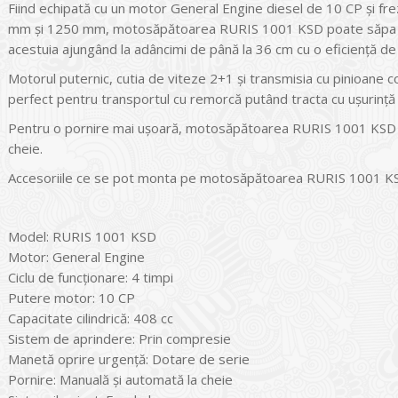
Fiind echipată cu un motor General Engine diesel de 10 CP şi fre
mm şi 1250 mm, motosăpătoarea RURIS 1001 KSD poate săpa cu uş
acestuia ajungând la adâncimi de până la 36 cm cu o eficienţă 
Motorul puternic, cutia de viteze 2+1 şi transmisia cu pinioane
perfect pentru transportul cu remorcă putând tracta cu uşurinţă
Pentru o pornire mai uşoară, motosăpătoarea RURIS 1001 KSD e
cheie.
Accesoriile ce se pot monta pe motosăpătoarea RURIS 1001 KSD s
Model: RURIS 1001 KSD
Motor: General Engine
Ciclu de funcţionare: 4 timpi
Putere motor: 10 CP
Capacitate cilindrică: 408 cc
Sistem de aprindere: Prin compresie
Manetă oprire urgenţă: Dotare de serie
Pornire: Manuală şi automată la cheie