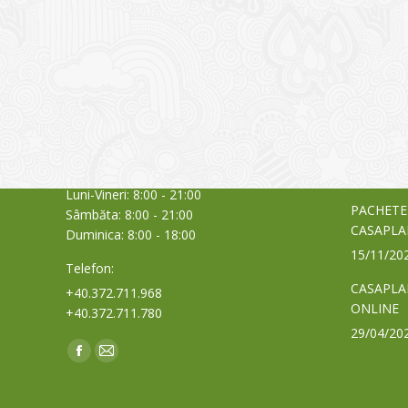
CONTACT
NOUTĂȚ
Sediul principal
Glissand
care acti
Timișoara, Calea Șagului nr. 138 C
din Româ
Cod Poștal 300517 / România
a bursei
Orar:
03/06/20
Luni-Vineri: 8:00 - 21:00
PACHETE
Sâmbăta: 8:00 - 21:00
CASAPLA
Duminica: 8:00 - 18:00
15/11/20
Telefon:
CASAPLA
+40.372.711.968
ONLINE
+40.372.711.780
29/04/20
Find us on:
Facebook
Mail
page
page