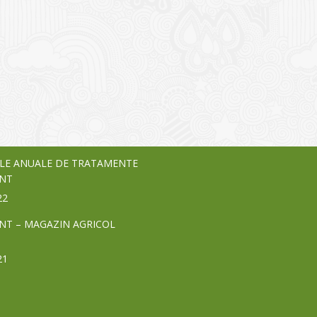
I
o Garden Center – companie
vează pe piața Home & Garden
nia – debutează pe piața AeRO
24
LE ANUALE DE TRATAMENTE
NT
22
NT – MAGAZIN AGRICOL
21