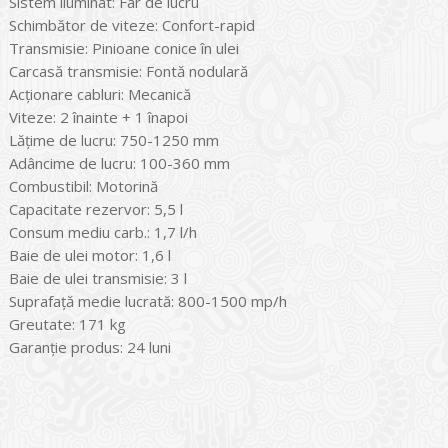
Sistem iluminat: Far de lucru
Schimbător de viteze: Confort-rapid
Transmisie: Pinioane conice în ulei
Carcasă transmisie: Fontă nodulară
Acţionare cabluri: Mecanică
Viteze: 2 înainte + 1 înapoi
Lățime de lucru: 750-1250 mm
Adâncime de lucru: 100-360 mm
Combustibil: Motorină
Capacitate rezervor: 5,5 l
Consum mediu carb.: 1,7 l/h
Baie de ulei motor: 1,6 l
Baie de ulei transmisie: 3 l
Suprafaţă medie lucrată: 800-1500 mp/h
Greutate: 171 kg
Garanţie produs: 24 luni