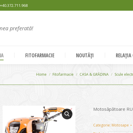
+40.372.711.968
mea preferată!
NA
FITOFARMACIE
NOUTĂȚI
RELAȚIA
You are here:
Home
Fitofarmacie
CASA & GRĂDINA
Scule elect
Motosăpătoare RU
Categorie:
Motosape