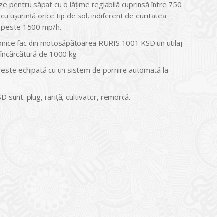
ze pentru săpat cu o lăţime reglabilă cuprinsă între 750
urinţă orice tip de sol, indiferent de duritatea
de peste 1500 mp/h.
 conice fac din motosăpătoarea RURIS 1001 KSD un utilaj
 încărcătură de 1000 kg.
ste echipată cu un sistem de pornire automată la
unt: plug, rariţă, cultivator, remorcă.