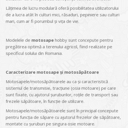
Lăţimea de lucru modulară oferă posibilitatea utilizatorului
de a lucra atât în culturi mici, răsaduri, pepiniere sau culturi
mari, cum ar fi porumbul şi viţa de vie.
Modelele de
motosape
hobby sunt concepute pentru
pregătirea optimă a terenului agricol, fiind realizate pe
specificul solului din Romania.
Caracterizare motosape şi motosăpătoare
Motosapele/motosăpătoarele au ca şi caracteristică
sistemul de transmisie, tracţiune (osia motoare) pe care
sunt fixate, cu ajutorul şuruburilor, roţile de transport sau
frezele săpătoare, în funcţie de utilizare.
Motosapele/motosăpătoarele sunt în principal concepute
pentru funcţia de săpare cu ajutorul frezelor de săpătoare,
montate cu şuruburi pe singura osie motoare.