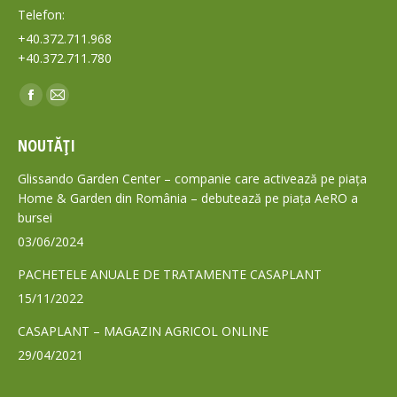
Telefon:
+40.372.711.968
+40.372.711.780
Find us on:
Facebook
Mail
page
page
NOUTĂȚI
opens
opens
in
in
Glissando Garden Center – companie care activează pe piața
new
new
Home & Garden din România – debutează pe piața AeRO a
bursei
window
window
03/06/2024
PACHETELE ANUALE DE TRATAMENTE CASAPLANT
15/11/2022
CASAPLANT – MAGAZIN AGRICOL ONLINE
29/04/2021