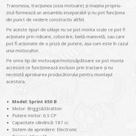
Transmisia, tracţiunea (osia motoare) şi maşina propriu-
zisă formează un ansamblu inseparabil şi nu pot funcţiona
din punct de vedere constructiv altfel.
Pe aceste tipuri de utilaje nu se pot monta scule ce pot fi
acţionate prin ridicare, coborâre, bielă-manivelă, sau care
pot fi acţionate de o priză de putere, aşa cum este în cazul
unui motocultor.
Pe orice tip de motosape/motosăpătoare se pot monta
accesorii ce funcţionează exclusiv prin tractare şi nu
necesită aprobarea producătorului pentru montajul
acestora.
Model: Sprint 650 B
Motor: Briggs&Stratton
Putere motor: 6.5 CP
Capacitate cilindrică: 187 cc
Sistem de aprindere: Electronic