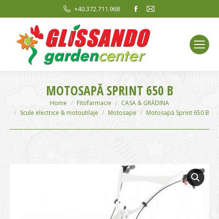
Facebook
Mail
+40.372.711.968
page
page
opens
opens
in
in
new
new
window
window
MOTOSAPĂ SPRINT 650 B
You are here:
Home
Fitofarmacie
CASA & GRĂDINA
Scule electrice & motoutilaje
Motosape
Motosapă Sprint 650 B