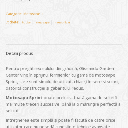
Categorie:
Motosape
Etichete:
hobby
motosape
motoutilaje
Detalii produs
Pentru pregătirea solului din grădină, Glissando Garden
Center vine în sprijinul fermierilor cu gama de motosape
Sprint, care sunt simplu de utilizat, chiar şi în sere şi solarii,
datorită construcţiei şi gabaritului redus.
Motosapa Sprint
poate prelucra toată gama de soluri în
mai multe treceri succesive, până la o mărunţire perfectă a
solului.
Întreţinerea este simplă şi poate fi făcută de către orice
utilizator care nu posedă cunoştinţe tehnice avansate.